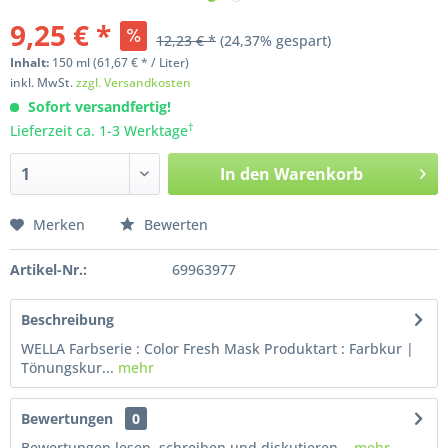
9,25 € *
12,23 € *
(24,37% gespart)
Inhalt:
150
ml
(61,67 € * / Liter)
inkl. MwSt.
zzgl. Versandkosten
Sofort versandfertig!
†
Lieferzeit ca. 1-3 Werktage
In den
Warenkorb
Merken
Bewerten
Artikel-Nr.:
69963977
Beschreibung
WELLA Farbserie : Color Fresh Mask Produktart : Farbkur |
Tönungskur...
mehr
Bewertungen
0
Bewertungen lesen, schreiben und diskutieren...
mehr