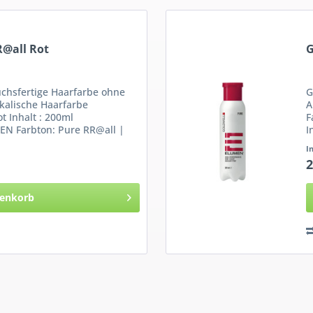
@all Rot
G
hsfertige Haarfarbe ohne
G
kalische Haarfarbe
A
t Inhalt : 200ml
F
EN Farbton: Pure RR@all |
I
R
I
2
enkorb