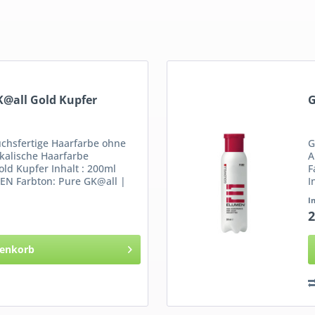
@all Gold Kupfer
G
hsfertige Haarfarbe ohne
G
kalische Haarfarbe
A
ld Kupfer Inhalt : 200ml
F
EN Farbton: Pure GK@all |
I
P
I
2
enkorb