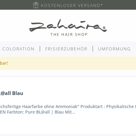
KOSTENLOSER VERSAND*
COLORATION
FRISIERZUBEHÖR
UMFORMUNG
gbar!
@all Blau
fertige Haarfarbe ohne Ammoniak" Produktart : Physikalische Ha
N Farbton: Pure BL@all | Blau Mit...