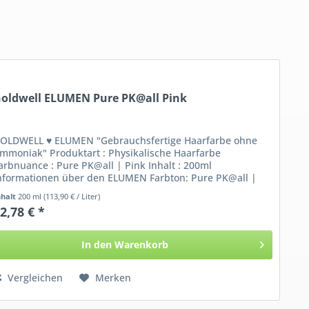
oldwell ELUMEN Pure PK@all Pink
OLDWELL ♥ ELUMEN "Gebrauchsfertige Haarfarbe ohne
mmoniak" Produktart : Physikalische Haarfarbe
arbnuance : Pure PK@all | Pink Inhalt : 200ml
nformationen über den ELUMEN Farbton: Pure PK@all |
ink Mit...
nhalt
200 ml
(113,90 € / Liter)
2,78 € *
In den
Warenkorb
Vergleichen
Merken