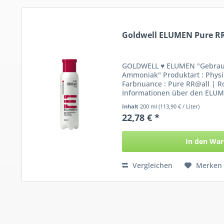
Goldwell ELUMEN Pure RR
GOLDWELL ♥ ELUMEN "Gebrauc
Ammoniak" Produktart : Physi
Farbnuance : Pure RR@all | Ro
Informationen über den ELUM
Rot Mit...
Inhalt
200 ml
(113,90 € / Liter)
22,78 € *
In den
War
Vergleichen
Merken