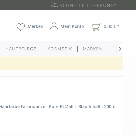
SCHNELLE LIEFERUNG*
Merken
Mein Konto
0,00 € *
HAUTPFLEGE
KOSMETIK
MARKEN

arfarbe Farbnuance : Pure BL@all | Blau Inhalt : 200ml