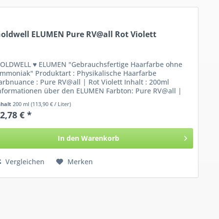
oldwell ELUMEN Pure RV@all Rot Violett
OLDWELL ♥ ELUMEN "Gebrauchsfertige Haarfarbe ohne
mmoniak" Produktart : Physikalische Haarfarbe
arbnuance : Pure RV@all | Rot Violett Inhalt : 200ml
nformationen über den ELUMEN Farbton: Pure RV@all |
ot...
nhalt
200 ml
(113,90 € / Liter)
2,78 € *
In den
Warenkorb
Vergleichen
Merken