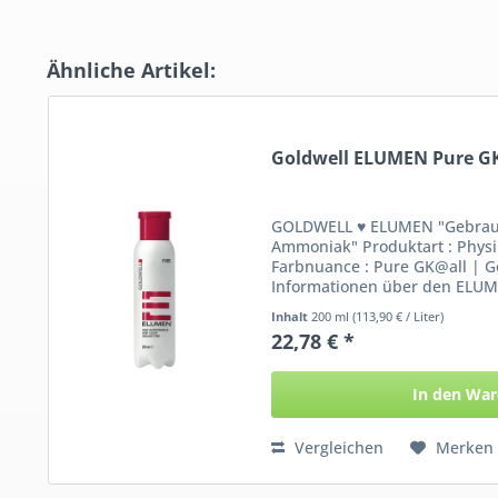
Ähnliche Artikel:
Goldwell ELUMEN Pure GK
GOLDWELL ♥ ELUMEN "Gebrauc
Ammoniak" Produktart : Physi
Farbnuance : Pure GK@all | Go
Informationen über den ELUM
Gold...
Inhalt
200 ml
(113,90 € / Liter)
22,78 € *
In den
War
Vergleichen
Merken