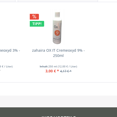
TIPP!
meoxyd 3% -
zahaira OX IT Cremeoxyd 9% -
250ml
8 € / Liter)
Inhalt
250 ml
(12,00 € / Liter)
*
3,00 € *
4,17 € *