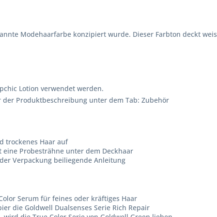
enannte Modehaarfarbe konzipiert wurde. Dieser Farbton deckt weis
opchic Lotion verwendet werden.
ber der Produktbeschreibung unter dem Tab: Zubehör
d trockenes Haar auf
st eine Probesträhne unter dem Deckhaar
der Verpackung beiliegende Anleitung
olor Serum für feines oder kräftiges Haar
er die Goldwell Dualsenses Serie Rich Repair
l, wird die True Color Serie von Goldwell Green lieben