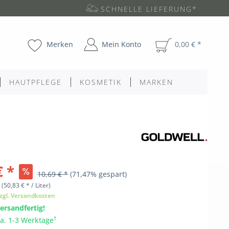
SCHNELLE LIEFERUNG*
Merken
Mein Konto
0,00 € *
HAUTPFLEGE
KOSMETIK
MARKEN
€ *
10,69 € *
(71,47% gespart)
l
(50,83 € * / Liter)
zgl. Versandkosten
ersandfertig!
†
ca. 1-3 Werktage