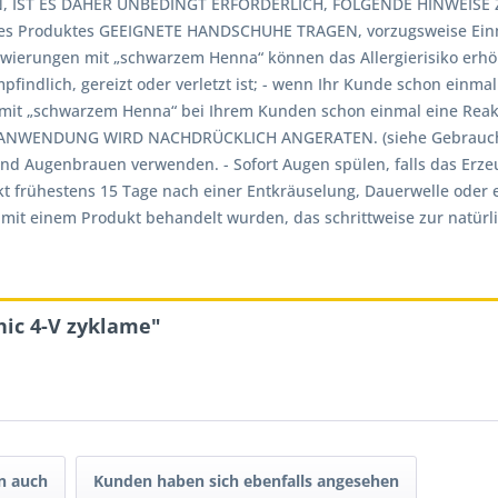
 IST ES DAHER UNBEDINGT ERFORDERLICH, FOLGENDE HINWEISE Z
es Produktes GEEIGNETE HANDSCHUHE TRAGEN, vorzugsweise Einma
owierungen mit „schwarzem Henna“ können das Allergierisiko erh
findlich, gereizt oder verletzt ist; - wenn Ihr Kunde schon einm
ng mit „schwarzem Henna“ bei Ihrem Kunden schon einmal eine Re
NWENDUNG WIRD NACHDRÜCKLICH ANGERATEN. (siehe Gebrauchsan
d Augenbrauen verwenden. - Sofort Augen spülen, falls das Erze
t frühestens 15 Tage nach einer Entkräuselung, Dauerwelle oder 
it einem Produkt behandelt wurden, das schrittweise zur natürlic
hic 4-V zyklame"
n auch
Kunden haben sich ebenfalls angesehen