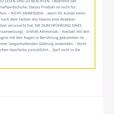
U LESEN UND ZU BEACHTEN: • Während der
lhandschuhe. Dieses Produkt ist nicht für
öhen. • NICHT ANWENDEN: - wenn Ihr Kunde einen
al nach dem Färben des Haares eine Reaktion
aktion verursacht hat. DIE DURCHFÜHRUNG EINES
weisung) - Enthält Ammoniak. - Kontakt mit den
ugnis mit den Augen in Berührung gekommen ist. -
einer langanhaltenden Glättung anwenden. - Nicht
hen Haarfarbe zurückführt. - Darf nicht in die