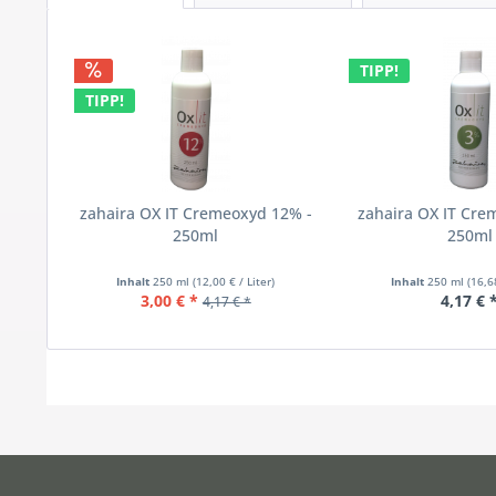
TIPP!
TIPP!
zahaira OX IT Cremeoxyd 12% -
zahaira OX IT Cre
250ml
250ml
Inhalt
250 ml
(12,00 € / Liter)
Inhalt
250 ml
(16,6
3,00 € *
4,17 € 
4,17 € *