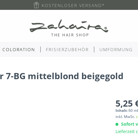
KOSTENLOSER VERSAND*
COLORATION
FRISIERZUBEHÖR
UMFORMUNG
r 7-BG mittelblond beigegold
5,25 
Inhalt:
60
m
inkl. MwSt.
z
Sofort v
Lieferzeit 