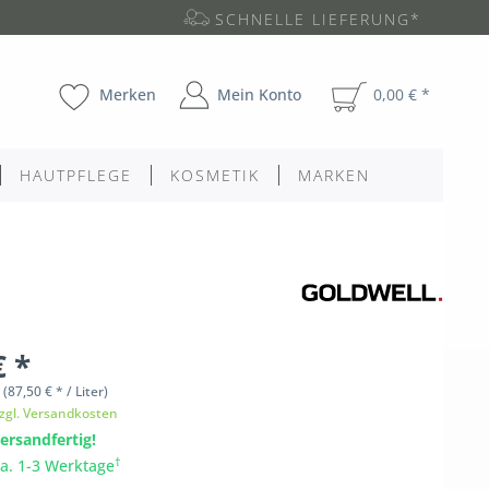
SCHNELLE LIEFERUNG*
Merken
Mein Konto
0,00 € *
HAUTPFLEGE
KOSMETIK
MARKEN
€ *
l
(87,50 € * / Liter)
zgl. Versandkosten
ersandfertig!
†
ca. 1-3 Werktage