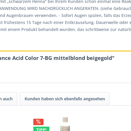
ng mit „schwarzem Henna“ bei Ihrem Kunden schon einmal eine Re
NWENDUNG WIRD NACHDRÜCKLICH ANGERATEN. (siehe Gebrauchsan
d Augenbrauen verwenden. - Sofort Augen spülen, falls das Erze
t frühestens 15 Tage nach einer Entkräuselung, Dauerwelle oder 
it einem Produkt behandelt wurden, das schrittweise zur natürlic
nce Acid Color 7-BG mittelblond beigegold"
n auch
Kunden haben sich ebenfalls angesehen
TIPP!