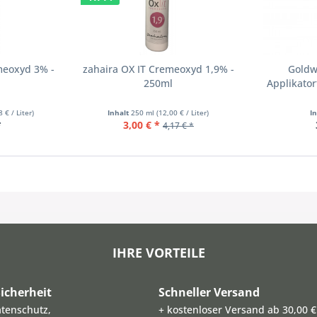
meoxyd 3% -
zahaira OX IT Cremeoxyd 1,9% -
Goldw
250ml
Applikator
8 € / Liter)
Inhalt
250 ml
(12,00 € / Liter)
I
*
3,00 € *
4,17 € *
IHRE VORTEILE
icherheit
Schneller Versand
atenschutz,
+ kostenloser Versand ab 30,00 €