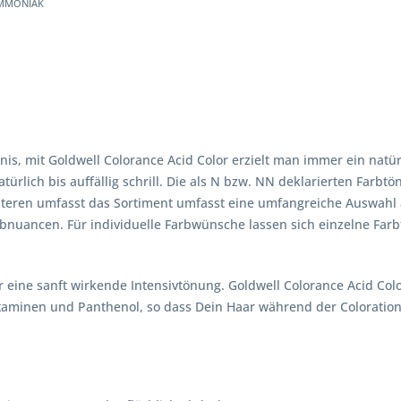
mmoniak
is, mit Goldwell Colorance Acid Color erzielt man immer ein natü
türlich bis auffällig schrill. Die als N bzw. NN deklarierten Farbtö
eiteren umfasst das Sortiment umfasst eine umfangreiche Auswahl 
arbnuancen. Für individuelle Farbwünsche lassen sich einzelne Far
eine sanft wirkende Intensivtönung. Goldwell Colorance Acid Colo
Vitaminen und Panthenol, so dass Dein Haar während der Coloration