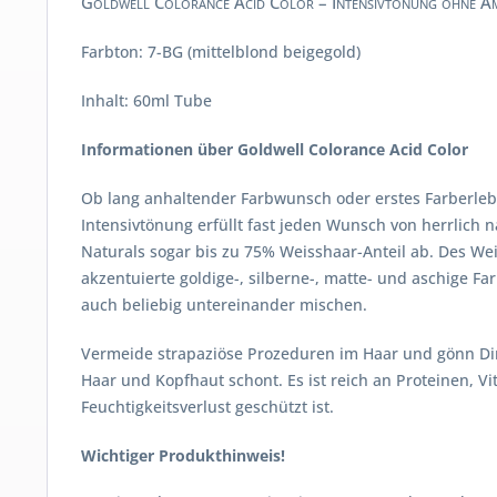
Goldwell Colorance Acid Color – Intensivtönung ohne A
Farbton: 7-BG (mittelblond beigegold)
Inhalt: 60ml Tube
Informationen über Goldwell Colorance Acid Color
Ob lang anhaltender Farbwunsch oder erstes Farberlebn
Intensivtönung erfüllt fast jeden Wunsch von herrlich na
Naturals sogar bis zu 75% Weisshaar-Anteil ab. Des W
akzentuierte goldige-, silberne-, matte- und aschige F
auch beliebig untereinander mischen.
Vermeide strapaziöse Prozeduren im Haar und gönn Dir 
Haar und Kopfhaut schont. Es ist reich an Proteinen, 
Feuchtigkeitsverlust geschützt ist.
Wichtiger Produkthinweis!