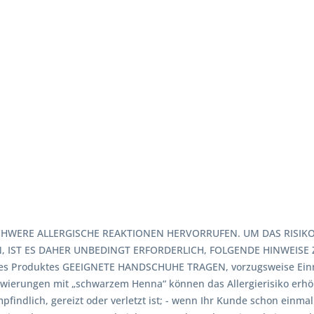
HWERE ALLERGISCHE REAKTIONEN HERVORRUFEN. UM DAS RISIKO 
 IST ES DAHER UNBEDINGT ERFORDERLICH, FOLGENDE HINWEISE Z
es Produktes GEEIGNETE HANDSCHUHE TRAGEN, vorzugsweise Einma
owierungen mit „schwarzem Henna“ können das Allergierisiko erh
findlich, gereizt oder verletzt ist; - wenn Ihr Kunde schon einm