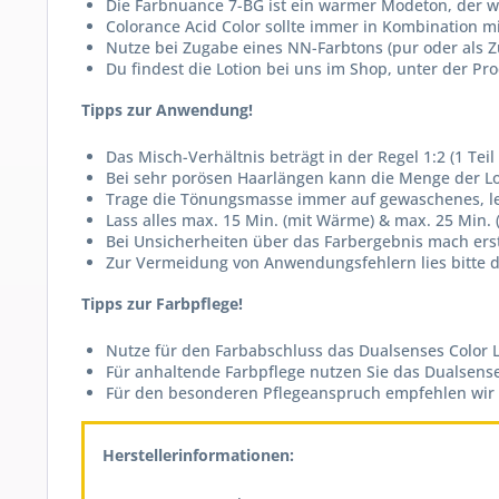
Die Farbnuance 7-BG ist ein warmer Modeton, der w
Colorance Acid Color sollte immer in Kombination m
Nutze bei Zugabe eines NN-Farbtons (pur oder als Z
Du findest die Lotion bei uns im Shop, unter der 
Tipps zur Anwendung!
Das Misch-Verhältnis beträgt in der Regel 1:2 (1 Teil 
Bei sehr porösen Haarlängen kann die Menge der Lot
Trage die Tönungsmasse immer auf gewaschenes, le
Lass alles max. 15 Min. (mit Wärme) & max. 25 Min.
Bei Unsicherheiten über das Farbergebnis mach er
Zur Vermeidung von Anwendungsfehlern lies bitte d
Tipps zur Farbpflege!
Nutze für den Farbabschluss das Dualsenses Color L
Für anhaltende Farbpflege nutzen Sie das Dualsens
Für den besonderen Pflegeanspruch empfehlen wir di
Herstellerinformationen: