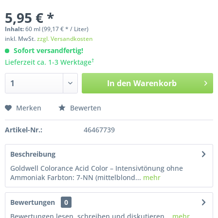
5,95 € *
Inhalt:
60
ml
(99,17 € * / Liter)
inkl. MwSt.
zzgl. Versandkosten
Sofort versandfertig!
†
Lieferzeit ca. 1-3 Werktage
In den
Warenkorb
Merken
Bewerten
Artikel-Nr.:
46467739
Beschreibung
Goldwell Colorance Acid Color – Intensivtönung ohne
Ammoniak Farbton: 7-NN (mittelblond...
mehr
Bewertungen
0
Bewertungen lesen, schreiben und diskutieren...
mehr