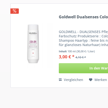
Goldwell Dualsenses Colo
GOLDWELL - DUALSENSES Pfleg
Farbschutz Produktserie : Colo
Shampoo Haartyp : feine bis n
für glanzloses Naturhaar) Inhal
Inhalt
100 ml
(30,00 € / Liter)
3,00 € *
4,10 € *
In den
War
Vergleichen
Merken