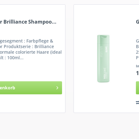
r Brilliance Shampoo...
G
esegment : Farbpflege &
G
r Produktserie : Brilliance
B
ormale colorierte Haare (ideal
2
t : 100ml...
P
f
I
1
enkorb