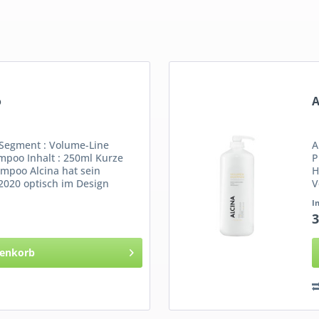
o
A
Segment : Volume-Line
A
poo Inhalt : 250ml Kurze
P
mpoo Alcina hat sein
H
020 optisch im Design
V
D
I
3
enkorb