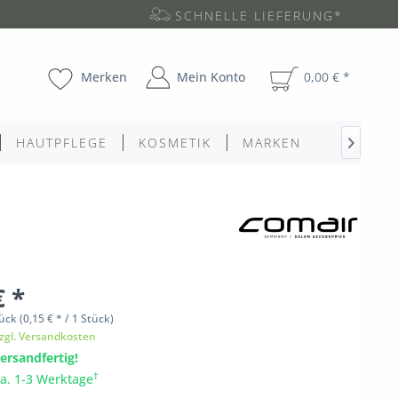
SCHNELLE LIEFERUNG*
Merken
Mein Konto
0,00 € *
HAUTPFLEGE
KOSMETIK
MARKEN

€ *
ück
(0,15 € * / 1 Stück)
zgl. Versandkosten
ersandfertig!
†
ca. 1-3 Werktage