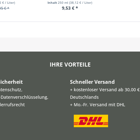
2 € / Liter)
Inhalt
250 ml
(38,12 € / Liter)
9,53 € *
95 € *
IHRE VORTEILE
icherheit
Schneller Versand
atenschutz,
+ kostenloser Versand ab 30,00 €
L-Datenverschlüsselung,
Deutschlands
derrufsrecht
+ Mo.-Fr. Versand mit DHL