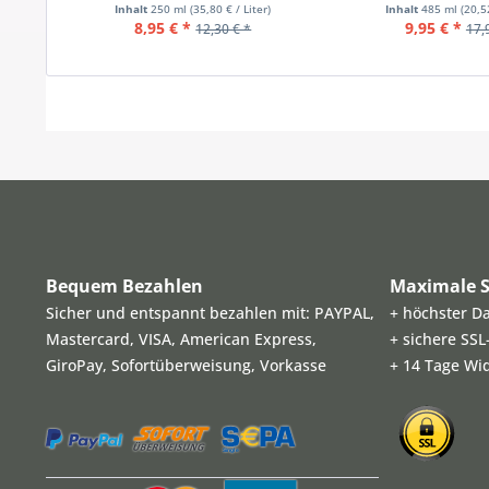
Inhalt
250 ml
(35,80 € / Liter)
Inhalt
485 ml
(20,5
8,95 € *
9,95 € *
12,30 € *
17,
Bequem Bezahlen
Maximale S
Sicher und entspannt bezahlen mit: PAYPAL,
+ höchster D
Mastercard, VISA, American Express,
+ sichere SS
GiroPay, Sofortüberweisung, Vorkasse
+ 14 Tage Wi