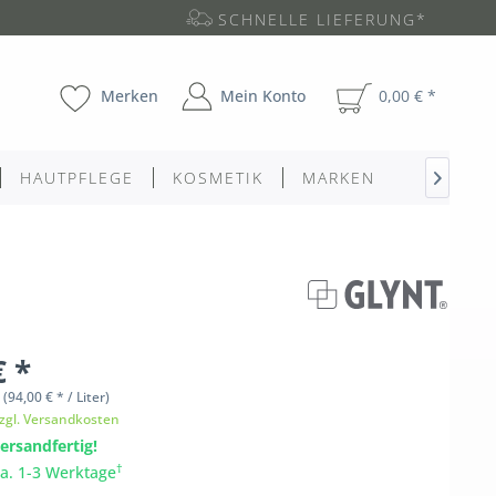
SCHNELLE LIEFERUNG*
Merken
Mein Konto
0,00 € *
HAUTPFLEGE
KOSMETIK
MARKEN

€ *
l
(94,00 € * / Liter)
zgl. Versandkosten
ersandfertig!
†
ca. 1-3 Werktage