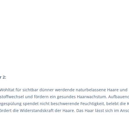
r 2:
in Wohltat für sichtbar dünner werdende naturbelassene Haare und e
lstoffwechsel und fördern ein gesundes Haarwachstum. Aufbauende 
egespülung spendet nicht beschwerende Feuchtigkeit, belebt die K
ördert die Widerstandskraft der Haare. Das Haar lässt sich im Ans