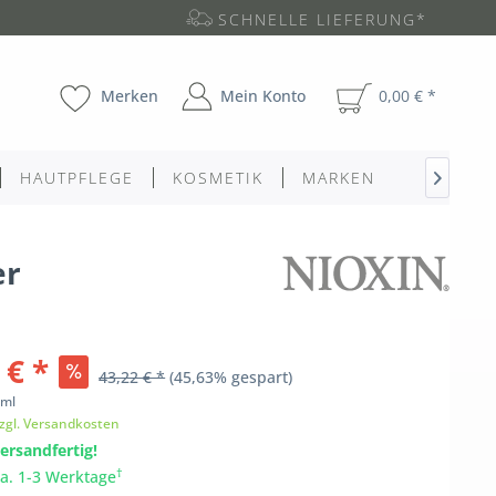
SCHNELLE LIEFERUNG*
Merken
Mein Konto
0,00 € *
HAUTPFLEGE
KOSMETIK
MARKEN

er
 € *
43,22 € *
(45,63% gespart)
ml
zgl. Versandkosten
ersandfertig!
†
ca. 1-3 Werktage