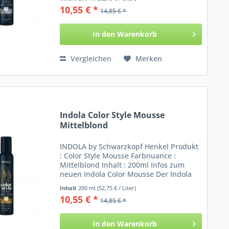
und verleiht dem Haar ein schönes
10,55 € *
14,85 € *
Steingrau. Der...
In den
Warenkorb
Vergleichen
Merken
Indola Color Style Mousse
Mittelblond
INDOLA by Schwarzkopf Henkel Produkt
: Color Style Mousse Farbnuance :
Mittelblond Inhalt : 200ml Infos zum
neuen Indola Color Mousse Der Indola
Schaum bedient gleich zwei
Inhalt
200 ml
(52,75 € / Liter)
Anwendungsfelder: Zum Einen kann der
10,55 € *
14,85 € *
Mousse als Farbfestiger ins...
In den
Warenkorb