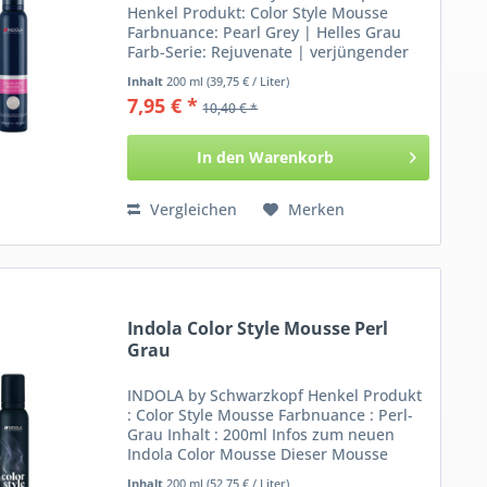
Henkel Produkt: Color Style Mousse
Farbnuance: Pearl Grey | Helles Grau
Farb-Serie: Rejuvenate | verjüngender
Modeton Inhalt: 200 ml Informationen
Inhalt
200 ml
(39,75 € / Liter)
über das Color Style Mousse von Indola:
7,95 € *
10,40 € *
Du benötigst Farbe...
In den
Warenkorb
Vergleichen
Merken
Indola Color Style Mousse Perl
Grau
INDOLA by Schwarzkopf Henkel Produkt
: Color Style Mousse Farbnuance : Perl-
Grau Inhalt : 200ml Infos zum neuen
Indola Color Mousse Dieser Mousse
enthält als Farbzusatz dunkle Pigmente
Inhalt
200 ml
(52,75 € / Liter)