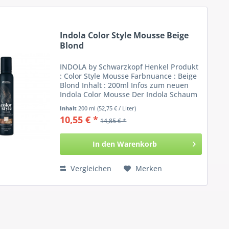
Indola Color Style Mousse Beige
Blond
INDOLA by Schwarzkopf Henkel Produkt
: Color Style Mousse Farbnuance : Beige
Blond Inhalt : 200ml Infos zum neuen
Indola Color Mousse Der Indola Schaum
bedient gleich zwei Anwendungsfelder:
Inhalt
200 ml
(52,75 € / Liter)
Zum Einen kann der Mousse als
10,55 € *
14,85 € *
Farbfestiger ins...
In den
Warenkorb
Vergleichen
Merken