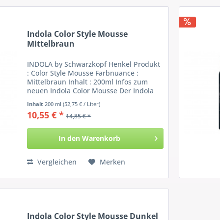
Indola Color Style Mousse
Mittelbraun
INDOLA by Schwarzkopf Henkel Produkt
: Color Style Mousse Farbnuance :
Mittelbraun Inhalt : 200ml Infos zum
neuen Indola Color Mousse Der Indola
Schaum bedient gleich zwei
Inhalt
200 ml
(52,75 € / Liter)
Anwendungsfelder: Zum Einen kann der
10,55 € *
14,85 € *
Mousse als Farbfestiger ins...
In den
Warenkorb
Vergleichen
Merken
Indola Color Style Mousse Dunkel