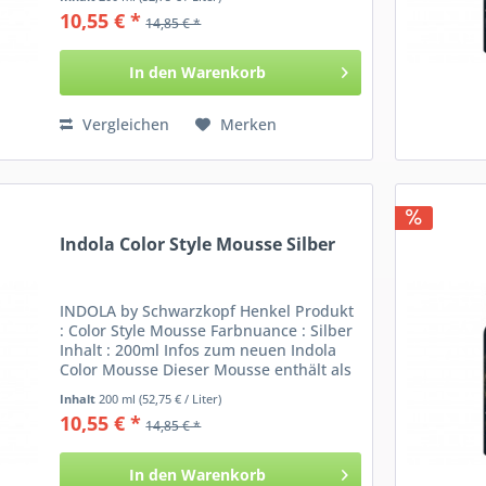
und tönt das Haar Dunkelgrau bis
10,55 € *
14,85 € *
Schwarz. Der Schaum...
In den
Warenkorb
Vergleichen
Merken
Indola Color Style Mousse Silber
INDOLA by Schwarzkopf Henkel Produkt
: Color Style Mousse Farbnuance : Silber
Inhalt : 200ml Infos zum neuen Indola
Color Mousse Dieser Mousse enthält als
Farbzusatz Anti Gelbstich Pigmente und
Inhalt
200 ml
(52,75 € / Liter)
verleiht hellem Haar einen kühlen...
10,55 € *
14,85 € *
In den
Warenkorb