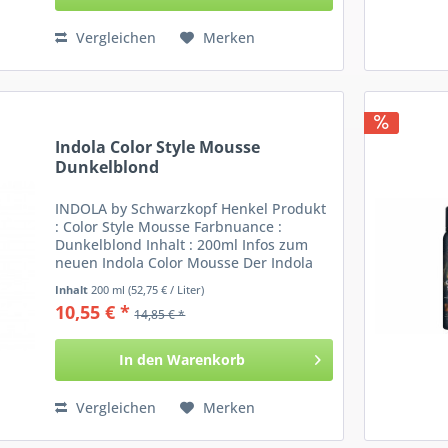
Vergleichen
Merken
Indola Color Style Mousse
Dunkelblond
INDOLA by Schwarzkopf Henkel Produkt
: Color Style Mousse Farbnuance :
Dunkelblond Inhalt : 200ml Infos zum
neuen Indola Color Mousse Der Indola
Schaum bedient gleich zwei
Inhalt
200 ml
(52,75 € / Liter)
Anwendungsfelder: Zum Einen kann der
10,55 € *
14,85 € *
Mousse als Farbfestiger ins...
In den
Warenkorb
Vergleichen
Merken