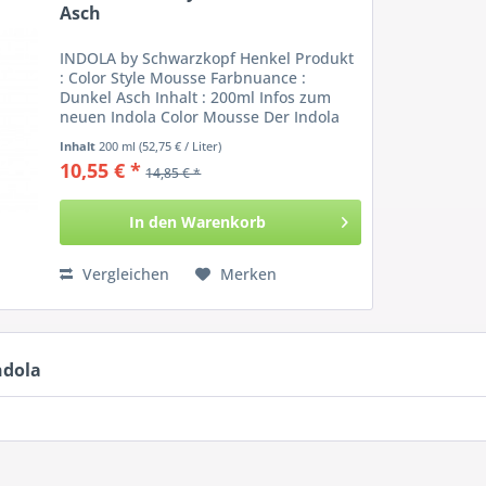
Asch
INDOLA by Schwarzkopf Henkel Produkt
: Color Style Mousse Farbnuance :
Dunkel Asch Inhalt : 200ml Infos zum
neuen Indola Color Mousse Der Indola
Schaum bietet zwei
Inhalt
200 ml
(52,75 € / Liter)
Anwendungseigenschaften: Zum Einen
10,55 € *
14,85 € *
kann er als Farbfestiger ins Haar...
In den
Warenkorb
Vergleichen
Merken
ndola