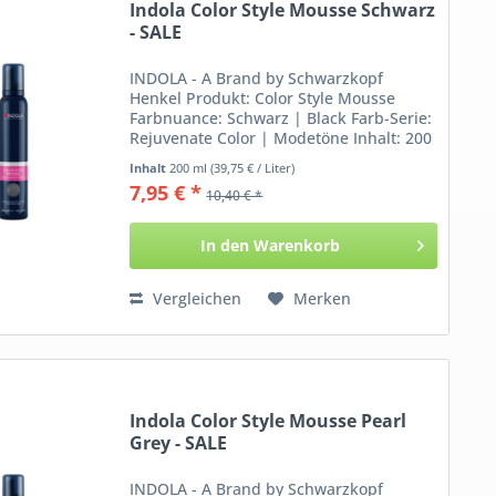
Indola Color Style Mousse Schwarz
- SALE
INDOLA - A Brand by Schwarzkopf
Henkel Produkt: Color Style Mousse
Farbnuance: Schwarz | Black Farb-Serie:
Rejuvenate Color | Modetöne Inhalt: 200
ml Informationen über das Color Style
Inhalt
200 ml
(39,75 € / Liter)
Mousse von Indola: Du benötigst Farbe
7,95 € *
10,40 € *
und Styling in...
In den
Warenkorb
Vergleichen
Merken
Indola Color Style Mousse Pearl
Grey - SALE
INDOLA - A Brand by Schwarzkopf