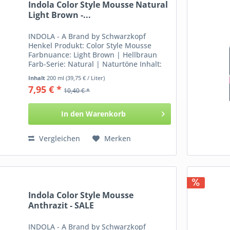
Indola Color Style Mousse Natural
Light Brown -...
INDOLA - A Brand by Schwarzkopf
Henkel Produkt: Color Style Mousse
Farbnuance: Light Brown | Hellbraun
Farb-Serie: Natural | Naturtöne Inhalt:
200 ml Informationen über das Color
Inhalt
200 ml
(39,75 € / Liter)
Style Mousse von Indola: Du benötigst
7,95 € *
10,40 € *
Farbe und Styling in...
In den
Warenkorb
Vergleichen
Merken
Indola Color Style Mousse
Anthrazit - SALE
INDOLA - A Brand by Schwarzkopf