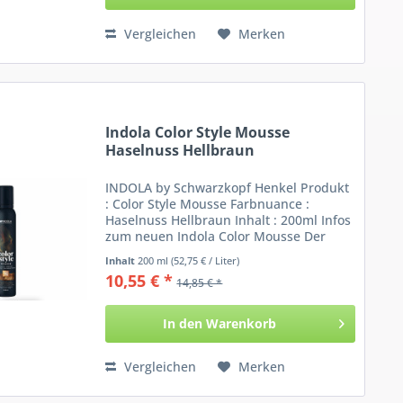
Vergleichen
Merken
Indola Color Style Mousse
Haselnuss Hellbraun
INDOLA by Schwarzkopf Henkel Produkt
: Color Style Mousse Farbnuance :
Haselnuss Hellbraun Inhalt : 200ml Infos
zum neuen Indola Color Mousse Der
Indola Schaum bedient gleich zwei
Inhalt
200 ml
(52,75 € / Liter)
Anwendungsfelder: Zum Einen kann der
10,55 € *
14,85 € *
Mousse als...
In den
Warenkorb
Vergleichen
Merken