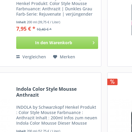
Henkel Produkt: Color Style Mousse
Farbnuance: Anthrazit | Dunkles Grau
Farb-Serie: Rejuvenate | verjüngender
Modeton Inhalt: 200 ml Informationen
Inhalt
200 ml
(39,75 € / Liter)
über das Color Style Mousse von Indola:
7,95 € *
10,40 € *
Du benötigst Farbe...
In den
Warenkorb
Vergleichen
Merken
Indola Color Style Mousse
Anthrazit
INDOLA by Schwarzkopf Henkel Produkt
: Color Style Mousse Farbnuance :
Anthrazit Inhalt : 200ml Infos zum neuen
Indola Color Mousse Dieser Mousse
enthält als Farbzusatz dunkle Pigmente
Inhalt
200 ml
(52,75 € / Liter)