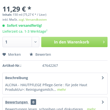
11,29 € *
Inhalt:
150
ml
(75,27 € * / Liter)
inkl. MwSt.
zzgl. Versandkosten
Sofort versandfertig!
†
Lieferzeit ca. 1-3 Werktage
In den
Warenkorb
Merken
Bewerten
Artikel-Nr.:
47642267
Beschreibung
ALCINA - HAUTPFLEGE Pflege-Serie : für jede Haut
Produkt/u>: Reinigungsmilch...
mehr
Bewertungen
0
Bewertungen lesen, schreiben und diskutieren...
mehr