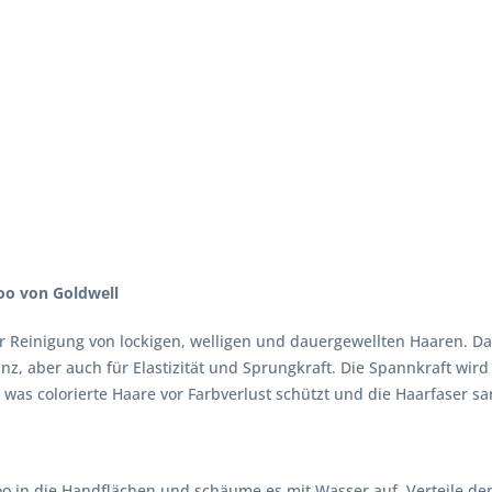
oo von Goldwell
r Reinigung von lockigen, welligen und dauergewellten Haaren. 
 Glanz, aber auch für Elastizität und Sprungkraft. Die Spannkraft 
as colorierte Haare vor Farbverlust schützt und die Haarfaser san
 in die Handflächen und schäume es mit Wasser auf. Verteile de