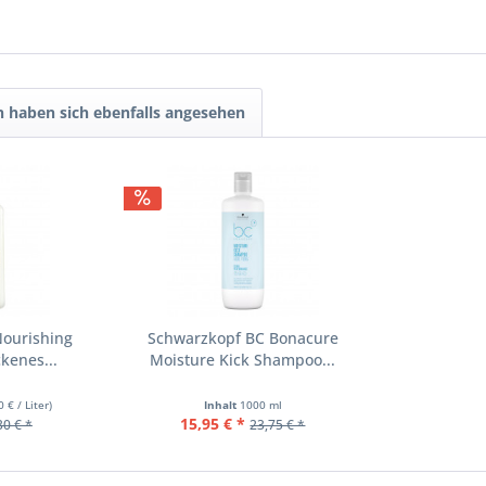
 haben sich ebenfalls angesehen
Nourishing
Schwarzkopf BC Bonacure
kenes...
Moisture Kick Shampoo...
0 € / Liter)
Inhalt
1000 ml
15,95 € *
30 € *
23,75 € *