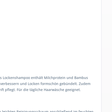
Das Lockenshampoo enthält Milchprotein und Bambus
wird verbessern und Locken formschön gebündelt. Zudem
ft pflegt. Für die tägliche Haarwäsche geeignet.
n leichten Reinigungsschaum anschließend im feuchten