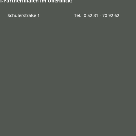
a-Partnerfilialen im Überblick:
Schülerstraße 1
Tel.: 0 52 31 - 70 92 62