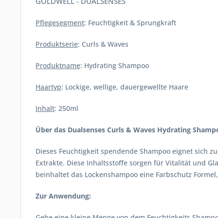
GOLDWELL - DUALSENSES
Pflegesegment
: Feuchtigkeit & Sprungkraft
Produktserie
: Curls & Waves
Produktname
: Hydrating Shampoo
Haartyp
: Lockige, wellige, dauergewellte Haare
Inhalt
: 250ml
Über das Dualsenses Curls & Waves Hydrating Shamp
Dieses Feuchtigkeit spendende Shampoo eignet sich zu
Extrakte. Diese Inhaltsstoffe sorgen für Vitalität und
beinhaltet das Lockenshampoo eine Farbschutz Formel, w
Zur Anwendung:
Gebe eine kleine Menge von dem Feuchtigkeits Shampoo