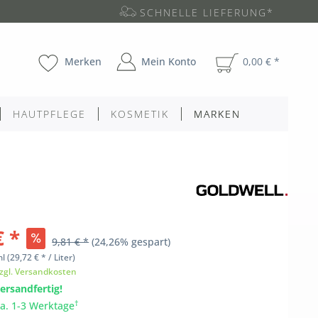
SCHNELLE LIEFERUNG*
Merken
Mein Konto
0,00 € *
HAUTPFLEGE
KOSMETIK
MARKEN
€ *
9,81 € *
(24,26% gespart)
ml
(29,72 € * / Liter)
zgl. Versandkosten
ersandfertig!
†
ca. 1-3 Werktage