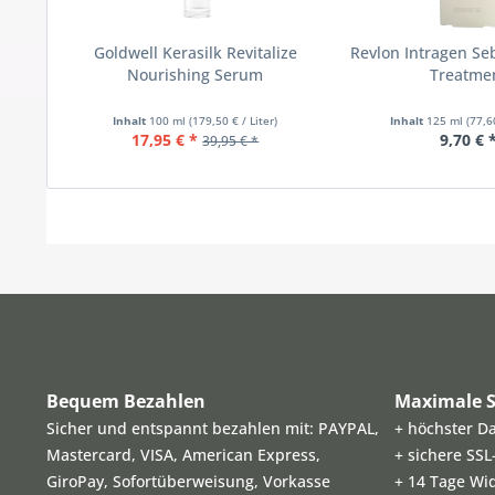
Goldwell Kerasilk Revitalize
Revlon Intragen S
Nourishing Serum
Treatme
Inhalt
100 ml
(179,50 € / Liter)
Inhalt
125 ml
(77,6
17,95 € *
9,70 € 
39,95 € *
Bequem Bezahlen
Maximale S
Sicher und entspannt bezahlen mit: PAYPAL,
+ höchster D
Mastercard, VISA, American Express,
+ sichere SS
GiroPay, Sofortüberweisung, Vorkasse
+ 14 Tage Wi