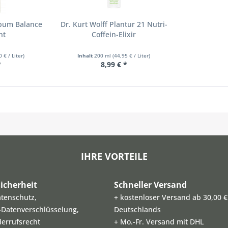
ebum Balance
Dr. Kurt Wolff Plantur 21 Nutri-
nt
Coffein-Elixir
0 € / Liter)
Inhalt
200 ml
(44,95 € / Liter)
*
8,99 € *
IHRE VORTEILE
icherheit
Schneller Versand
atenschutz,
+ kostenloser Versand ab 30,00 €
L-Datenverschlüsselung,
Deutschlands
derrufsrecht
+ Mo.-Fr. Versand mit DHL