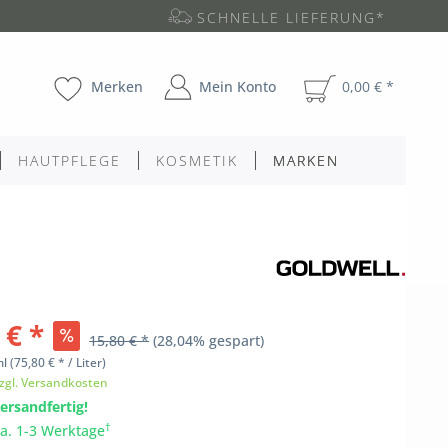
SCHNELLE LIEFERUNG*
Merken
Mein Konto
0,00 € *
HAUTPFLEGE
KOSMETIK
MARKEN
 € *
15,80 € *
(28,04% gespart)
ml
(75,80 € * / Liter)
zgl. Versandkosten
ersandfertig!
†
ca. 1-3 Werktage