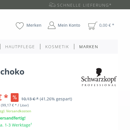
SCHNELLE LIEFERUNG*
Merken
Mein Konto
0,00 € *
HAUTPFLEGE
KOSMETIK
MARKEN
schoko
€ *
10,13 € *
(41,26% gespart)
l
(99,17 € * / Liter)
zgl. Versandkosten
ersandfertig!
†
ca. 1-3 Werktage