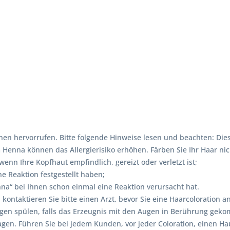
en hervorrufen. Bitte folgende Hinweise lesen und beachten: Dies
enna können das Allergierisiko erhöhen. Färben Sie Ihr Haar nic
nn Ihre Kopfhaut empfindlich, gereizt oder verletzt ist;
e Reaktion festgestellt haben;
a“ bei Ihnen schon einmal eine Reaktion verursacht hat.
, kontaktieren Sie bitte einen Arzt, bevor Sie eine Haarcolorati
ugen spülen, falls das Erzeugnis mit den Augen in Berührung gek
. Führen Sie bei jedem Kunden, vor jeder Coloration, einen Hautv