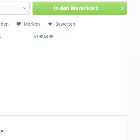
In den
Warenkorb
chen
Merken
Bewerten
:
51985498
o"