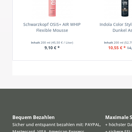
Schwarzkopf OSiS+ AIR WHIP
Indola Color St
Flexible Mousse
Dunkel A
Inhalt
200 ml
(45,50 € / Liter)
Inhalt
200 ml
(52,7
9,10 € *
10,55 € *
14,
Bequem Bezahlen
Maximale S
Sicher und entspannt bezahlen mit: PAYPAL,
+ höchster D
Mastercard, VISA, American Express,
+ sichere SS