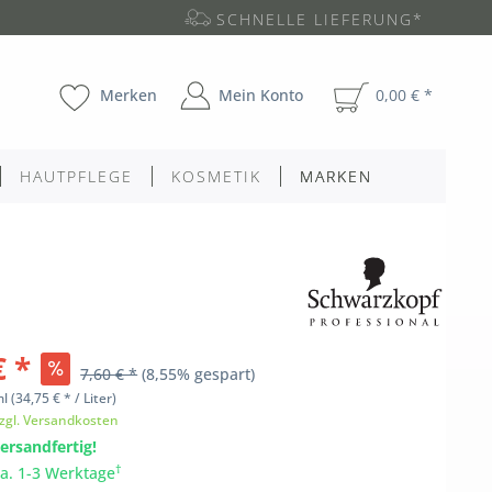
SCHNELLE LIEFERUNG*
Merken
Mein Konto
0,00 € *
HAUTPFLEGE
KOSMETIK
MARKEN
€ *
7,60 € *
(8,55% gespart)
ml
(34,75 € * / Liter)
zgl. Versandkosten
ersandfertig!
†
ca. 1-3 Werktage