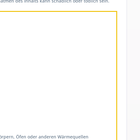
atmen des Inhalts kann schädlich oder tödlich sein.
zkörpern, Öfen oder anderen Wärmequellen