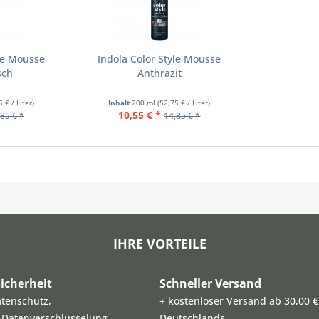
yle Mousse
Indola Color Style Mousse
sch
Anthrazit
5 € / Liter)
Inhalt
200 ml
(52,75 € / Liter)
10,55 € *
85 € *
14,85 € *
IHRE VORTEILE
icherheit
Schneller Versand
atenschutz,
+ kostenloser Versand ab 30,00 €
L-Datenverschlüsselung,
Deutschlands