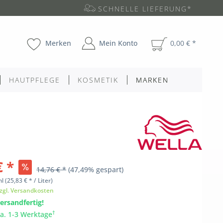
SCHNELLE LIEFERUNG*
Merken
Mein Konto
0,00 € *
HAUTPFLEGE
KOSMETIK
MARKEN
€ *
14,76 € *
(47,49% gespart)
ml
(25,83 € * / Liter)
zgl. Versandkosten
ersandfertig!
†
ca. 1-3 Werktage