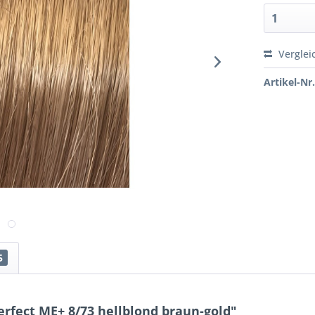
Verglei
Artikel-Nr.
5
rfect ME+ 8/73 hellblond braun-gold"