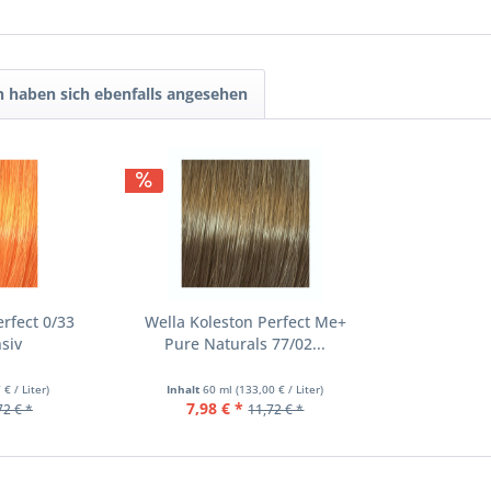
 haben sich ebenfalls angesehen
erfect 0/33
Wella Koleston Perfect Me+
siv
Pure Naturals 77/02...
 € / Liter)
Inhalt
60 ml
(133,00 € / Liter)
7,98 € *
72 € *
11,72 € *