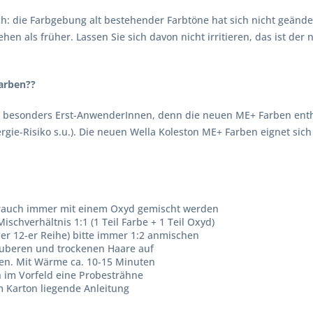
ich: die Farbgebung alt bestehender Farbtöne hat sich nicht geänd
hen als früher. Lassen Sie sich davon nicht irritieren, das ist de
farben??
 besonders Erst-AnwenderInnen, denn die neuen ME+ Farben enth
gie-Risiko s.u.). Die neuen Wella Koleston ME+ Farben eignet sich 
brauch immer mit einem Oxyd gemischt werden
ischverhältnis 1:1 (1 Teil Farbe + 1 Teil Oxyd)
der 12-er Reihe) bitte immer 1:2 anmischen
uberen und trockenen Haare auf
ten. Mit Wärme ca. 10-15 Minuten
h im Vorfeld eine Probesträhne
 Karton liegende Anleitung