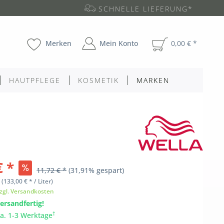
SCHNELLE LIEFERUNG*
Merken
Mein Konto
0,00 € *
HAUTPFLEGE
KOSMETIK
MARKEN
€ *
11,72 € *
(31,91% gespart)
l
(133,00 € * / Liter)
zgl. Versandkosten
ersandfertig!
†
ca. 1-3 Werktage