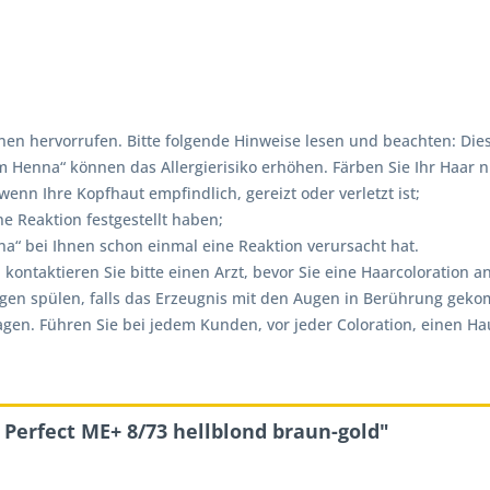
en hervorrufen. Bitte folgende Hinweise lesen und beachten: Dies
enna“ können das Allergierisiko erhöhen. Färben Sie Ihr Haar ni
nn Ihre Kopfhaut empfindlich, gereizt oder verletzt ist;
e Reaktion festgestellt haben;
“ bei Ihnen schon einmal eine Reaktion verursacht hat.
, kontaktieren Sie bitte einen Arzt, bevor Sie eine Haarcolorati
ugen spülen, falls das Erzeugnis mit den Augen in Berührung gek
. Führen Sie bei jedem Kunden, vor jeder Coloration, einen Hautv
Perfect ME+ 8/73 hellblond braun-gold"