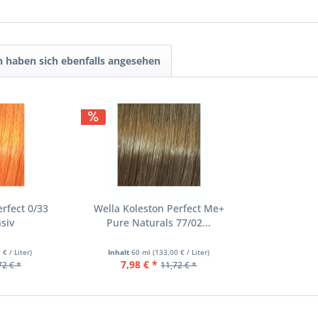
 haben sich ebenfalls angesehen
erfect 0/33
Wella Koleston Perfect Me+
siv
Pure Naturals 77/02...
 € / Liter)
Inhalt
60 ml
(133,00 € / Liter)
7,98 € *
72 € *
11,72 € *