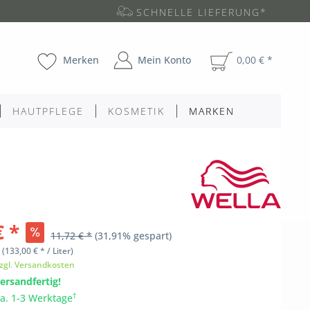
SCHNELLE LIEFERUNG*
Merken
Mein Konto
0,00 € *
HAUTPFLEGE
KOSMETIK
MARKEN
€ *
11,72 € *
(31,91% gespart)
l
(133,00 € * / Liter)
zgl. Versandkosten
ersandfertig!
†
ca. 1-3 Werktage