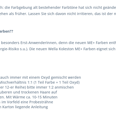
ich: die Farbgebung alt bestehender Farbtöne hat sich nicht geänd
hen als früher. Lassen Sie sich davon nicht irritieren, das ist de
farben??
 besonders Erst-AnwenderInnen, denn die neuen ME+ Farben enth
gie-Risiko s.u.). Die neuen Wella Koleston ME+ Farben eignet sich 
brauch immer mit einem Oxyd gemischt werden
ischverhältnis 1:1 (1 Teil Farbe + 1 Teil Oxyd)
der 12-er Reihe) bitte immer 1:2 anmischen
uberen und trockenen Haare auf
ten. Mit Wärme ca. 10-15 Minuten
h im Vorfeld eine Probesträhne
 Karton liegende Anleitung