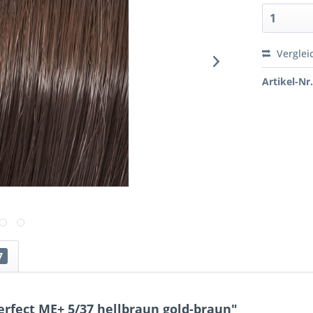
Verglei
Artikel-Nr.
7
rfect ME+ 5/37 hellbraun gold-braun"