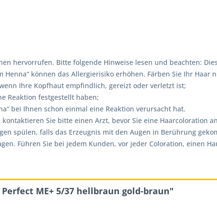
en hervorrufen. Bitte folgende Hinweise lesen und beachten: Dies
enna“ können das Allergierisiko erhöhen. Färben Sie Ihr Haar ni
nn Ihre Kopfhaut empfindlich, gereizt oder verletzt ist;
e Reaktion festgestellt haben;
“ bei Ihnen schon einmal eine Reaktion verursacht hat.
, kontaktieren Sie bitte einen Arzt, bevor Sie eine Haarcolorati
ugen spülen, falls das Erzeugnis mit den Augen in Berührung gek
. Führen Sie bei jedem Kunden, vor jeder Coloration, einen Hautv
 Perfect ME+ 5/37 hellbraun gold-braun"