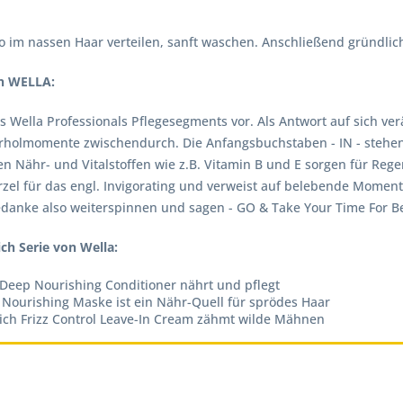
 im nassen Haar verteilen, sanft waschen. Anschließend gründlic
on WELLA:
es Wella Professionals Pflegesegments vor. Als Antwort auf sich 
olmomente zwischendurch. Die Anfangsbuchstaben - IN - stehen für
n Nähr- und Vitalstoffen wie z.B. Vitamin B und E sorgen für Rege
ürzel für das engl. Invigorating und verweist auf belebende Momen
Gedanke also weiterspinnen und sagen - GO
& Take Your Time For Be
ch Serie von Wella:
Deep Nourishing Conditioner nährt und pflegt
Nourishing Maske ist ein Nähr-Quell für sprödes Haar
rich Frizz Control Leave-In Cream zähmt wilde Mähnen