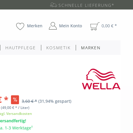
SCHNELLE LIEFERUNG*
Merken
Mein Konto
0,00 € *
HAUTPFLEGE
KOSMETIK
MARKEN
€ *
3,60 € *
(31,94% gespart)
l
(49,00 € * / Liter)
zgl. Versandkosten
ersandfertig!
†
ca. 1-3 Werktage