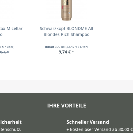
ox Micellar
Schwarzkopf BLONDME All
o
Blondes Rich Shampoo
2 € / Liter)
Inhalt
300 ml
(32,47 € / Liter)
9,74 € *
95 € *
IHRE VORTEILE
icherheit
Schneller Versand
atenschutz,
+ kostenloser Versand ab 30,00 €