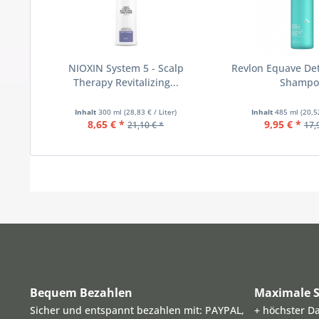
NIOXIN System 5 - Scalp
Revlon Equave Det
Therapy Revitalizing...
Shampo
Inhalt
300 ml
(28,83 € / Liter)
Inhalt
485 ml
(20,5
8,65 € *
9,95 € *
21,10 € *
17,
Bequem Bezahlen
Maximale S
Sicher und entspannt bezahlen mit: PAYPAL,
+ höchster D