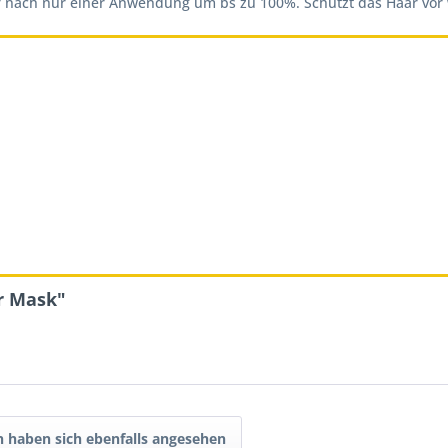
ar nach nur einer Anwendung um bs zu 100%. Schützt das Haar vor 
r Mask"
 haben sich ebenfalls angesehen