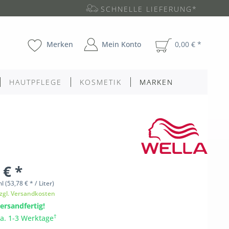
SCHNELLE LIEFERUNG*
Merken
Mein Konto
0,00 € *
HAUTPFLEGE
KOSMETIK
MARKEN
 € *
ml
(53,78 € * / Liter)
zgl. Versandkosten
ersandfertig!
†
ca. 1-3 Werktage