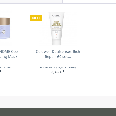
NEU
ONDME Cool
Goldwell Dualsenses Rich
izing Mask
Repair 60 sec...
5 € / Liter)
Inhalt
50 ml
(75,00 € / Liter)
*
3,75 € *