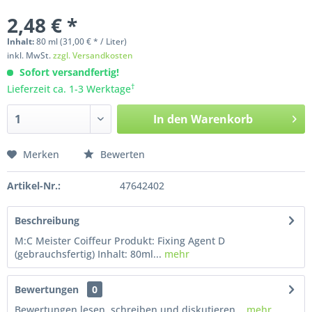
2,48 € *
Inhalt:
80
ml
(31,00 € * / Liter)
inkl. MwSt.
zzgl. Versandkosten
Sofort versandfertig!
†
Lieferzeit ca. 1-3 Werktage
In den
Warenkorb
Merken
Bewerten
Artikel-Nr.:
47642402
Beschreibung
M:C Meister Coiffeur Produkt: Fixing Agent D
(gebrauchsfertig) Inhalt: 80ml...
mehr
Bewertungen
0
Bewertungen lesen, schreiben und diskutieren...
mehr