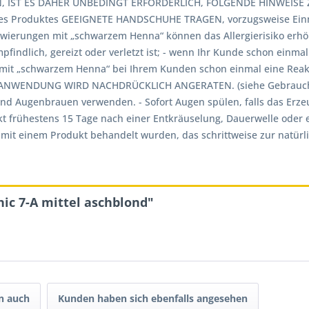
 IST ES DAHER UNBEDINGT ERFORDERLICH, FOLGENDE HINWEISE Z
es Produktes GEEIGNETE HANDSCHUHE TRAGEN, vorzugsweise Einma
owierungen mit „schwarzem Henna“ können das Allergierisiko erh
findlich, gereizt oder verletzt ist; - wenn Ihr Kunde schon einm
ng mit „schwarzem Henna“ bei Ihrem Kunden schon einmal eine Re
NWENDUNG WIRD NACHDRÜCKLICH ANGERATEN. (siehe Gebrauchsan
d Augenbrauen verwenden. - Sofort Augen spülen, falls das Erze
t frühestens 15 Tage nach einer Entkräuselung, Dauerwelle oder 
it einem Produkt behandelt wurden, das schrittweise zur natürlic
ic 7-A mittel aschblond"
n auch
Kunden haben sich ebenfalls angesehen