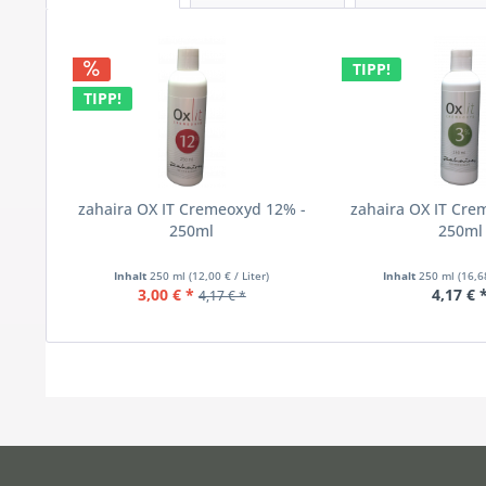
TIPP!
TIPP!
zahaira OX IT Cremeoxyd 12% -
zahaira OX IT Cre
250ml
250ml
Inhalt
250 ml
(12,00 € / Liter)
Inhalt
250 ml
(16,6
3,00 € *
4,17 € 
4,17 € *