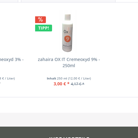
TIPP!
meoxyd 3% -
zahaira OX IT Cremeoxyd 9% -
250ml
8 € / Liter)
Inhalt
250 ml
(12,00 € / Liter)
*
3,00 € *
4,17 € *