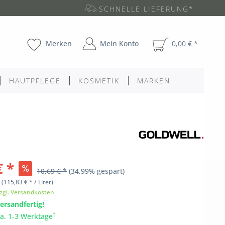
SCHNELLE LIEFERUNG*
Merken
Mein Konto
0,00 € *
HAUTPFLEGE
KOSMETIK
MARKEN
€ *
10,69 € *
(34,99% gespart)
l
(115,83 € * / Liter)
zgl. Versandkosten
ersandfertig!
†
ca. 1-3 Werktage