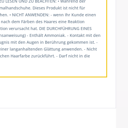
U LESEN UND ZU BEACHTEN: • Während der
lhandschuhe. Dieses Produkt ist nicht für
öhen. • NICHT ANWENDEN: - wenn Ihr Kunde einen
al nach dem Färben des Haares eine Reaktion
aktion verursacht hat. DIE DURCHFÜHRUNG EINES
weisung) - Enthält Ammoniak. - Kontakt mit den
ugnis mit den Augen in Berührung gekommen ist. -
einer langanhaltenden Glättung anwenden. - Nicht
hen Haarfarbe zurückführt. - Darf nicht in die