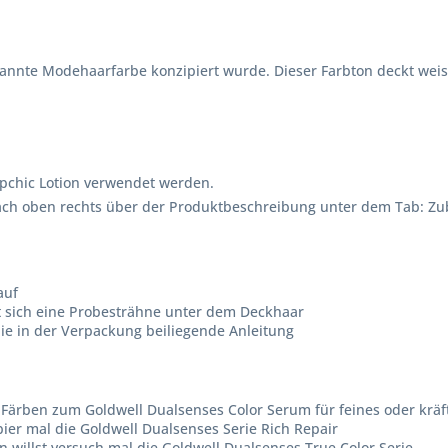
enannte Modehaarfarbe konzipiert wurde. Dieser Farbton deckt wei
opchic Lotion verwendet werden.
nfach oben rechts über der Produktbeschreibung unter dem Tab: Z
auf
t sich eine Probesträhne unter dem Deckhaar
ie in der Verpackung beiliegende Anleitung
Färben zum Goldwell Dualsenses Color Serum für feines oder kräf
er mal die Goldwell Dualsenses Serie Rich Repair
n willst versuch mal die Goldwell Dualsenses True Color Serie