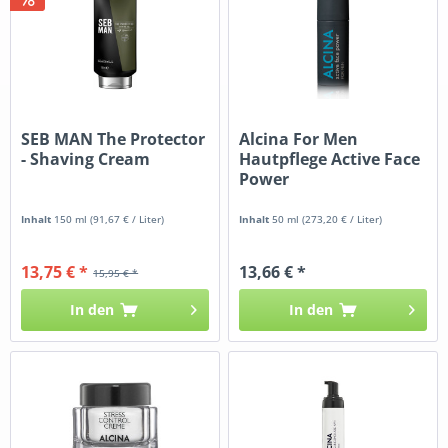
SEB MAN The Protector
Alcina For Men
- Shaving Cream
Hautpflege Active Face
Power
Inhalt
150 ml
(91,67 € / Liter)
Inhalt
50 ml
(273,20 € / Liter)
13,75 € *
13,66 € *
15,95 € *
In den
In den