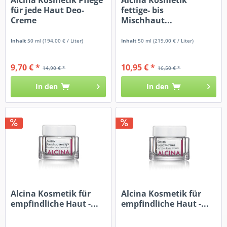
für jede Haut Deo-
fettige- bis
Creme
Mischhaut...
Inhalt
50 ml
(194,00 € / Liter)
Inhalt
50 ml
(219,00 € / Liter)
9,70 € *
10,95 € *
14,90 € *
16,50 € *
In den
In den
Alcina Kosmetik für
Alcina Kosmetik für
empfindliche Haut -...
empfindliche Haut -...