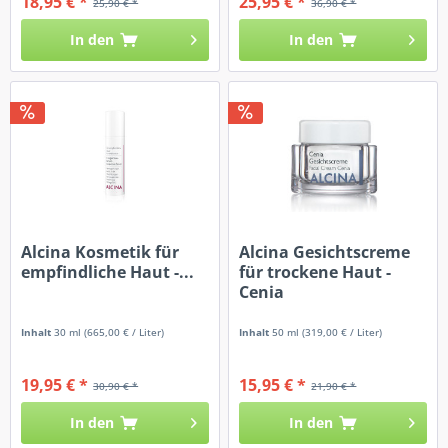
18,95 € *
25,95 € *
25,90 € *
36,90 € *
In den
In den
Alcina Kosmetik für
Alcina Gesichtscreme
empfindliche Haut -...
für trockene Haut -
Cenia
Inhalt
30 ml
(665,00 € / Liter)
Inhalt
50 ml
(319,00 € / Liter)
19,95 € *
15,95 € *
30,90 € *
21,90 € *
In den
In den