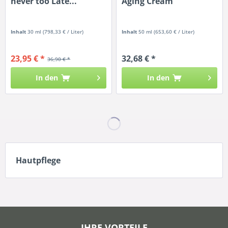
never too Late...
Aging Cream
Inhalt
30 ml
(798,33 € / Liter)
Inhalt
50 ml
(653,60 € / Liter)
23,95 € *
32,68 € *
36,90 € *
In den
In den
Hautpflege
IHRE VORTEILE