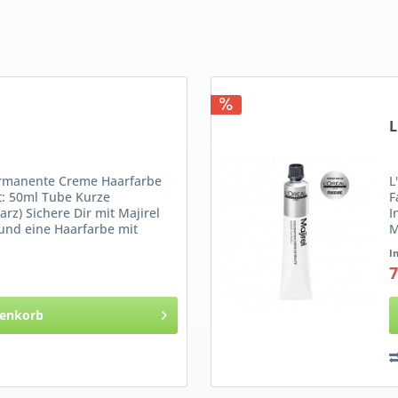
L
ermanente Creme Haarfarbe
L
t: 50ml Tube Kurze
F
arz) Sichere Dir mit Majirel
I
und eine Haarfarbe mit
M
g
I
7
enkorb