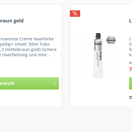
lbraun gold
L
ermanente Creme Haarfarbe
L
gold)p> Inhalt: 50ml Tube
F
,3 (mittelbraun gold) Sichere
5
e Haarfärbung und eine...
k
I
7
enkorb