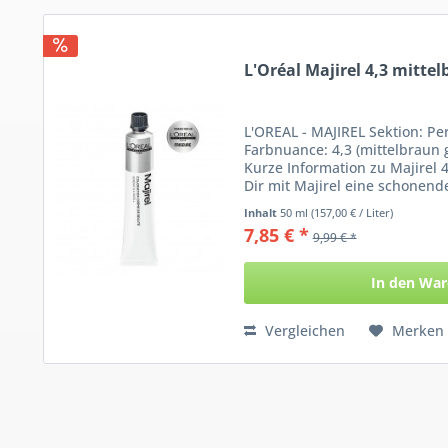
L'Oréal Majirel 4,3 mitte
L'OREAL - MAJIREL Sektion: P
Farbnuance: 4,3 (mittelbraun 
Kurze Information zu Majirel 4
Dir mit Majirel eine schonend
Inhalt
50 ml
(157,00 € / Liter)
7,85 € *
9,99 € *
In den
War
Vergleichen
Merken