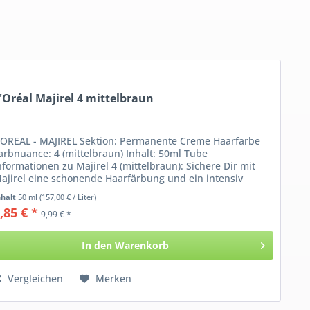
'Oréal Majirel 4 mittelbraun
'OREAL - MAJIREL Sektion: Permanente Creme Haarfarbe
arbnuance: 4 (mittelbraun) Inhalt: 50ml Tube
nformationen zu Majirel 4 (mittelbraun): Sichere Dir mit
ajirel eine schonende Haarfärbung und ein intensiv
länzendes...
nhalt
50 ml
(157,00 € / Liter)
,85 € *
9,99 € *
In den
Warenkorb
Vergleichen
Merken