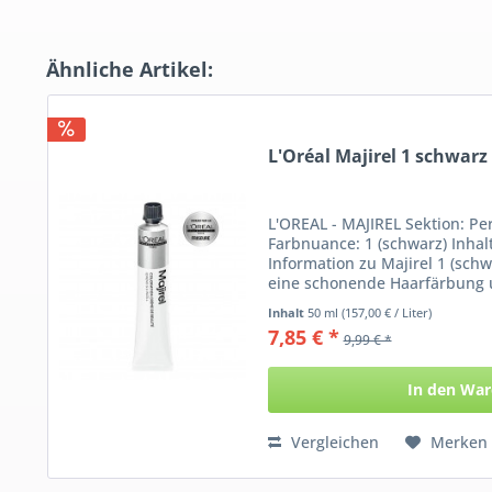
Ähnliche Artikel:
L'Oréal Majirel 1 schwarz
L'OREAL - MAJIREL Sektion: P
Farbnuance: 1 (schwarz) Inhal
Information zu Majirel 1 (schw
eine schonende Haarfärbung 
intensivem...
Inhalt
50 ml
(157,00 € / Liter)
7,85 € *
9,99 € *
In den
War
Vergleichen
Merken