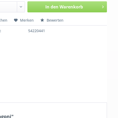
In den
Warenkorb
chen
Merken
Bewerten
:
54220441
agoni"