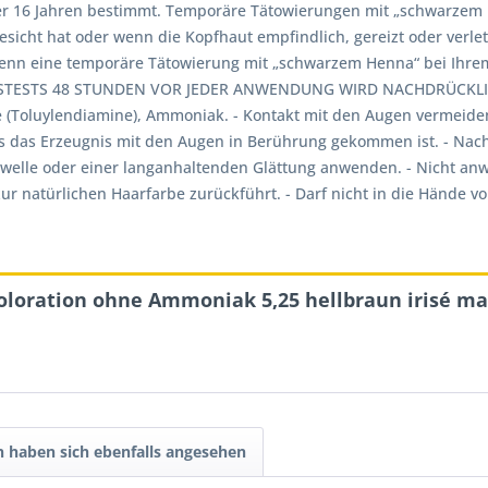
ter 16 Jahren bestimmt. Temporäre Tätowierungen mit „schwarzem 
cht hat oder wenn die Kopfhaut empfindlich, gereizt oder verlet
- wenn eine temporäre Tätowierung mit „schwarzem Henna“ bei Ihr
STESTS 48 STUNDEN VOR JEDER ANWENDUNG WIRD NACHDRÜCKLICH
e (Toluylendiamine), Ammoniak. - Kontakt mit den Augen vermeid
ls das Erzeugnis mit den Augen in Berührung gekommen ist. - Nac
rwelle oder einer langanhaltenden Glättung anwenden. - Nicht an
ur natürlichen Haarfarbe zurückführt. - Darf nicht in die Hände 
oloration ohne Ammoniak 5,25 hellbraun irisé m
 haben sich ebenfalls angesehen