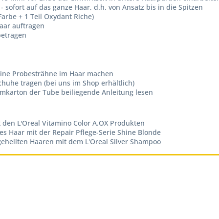
 sofort auf das ganze Haar, d.h. von Ansatz bis in die Spitzen
Farbe + 1 Teil Oxydant Riche)
aar auftragen
betragen
 eine Probesträhne im Haar machen
uhe tragen (bei uns im Shop erhältlich)
mkarton der Tube beiliegende Anleitung lesen
t den L'Oreal Vitamino Color A.OX Produkten
es Haar mit der Repair Pflege-Serie Shine Blonde
fgehellten Haaren mit dem L'Oreal Silver Shampoo