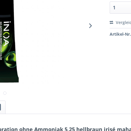
Verglei
Artikel-Nr.
oration ohne Ammoniak 5,25 hellbraun irisé mah