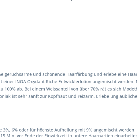
ne geruchsarme und schonende Haarfärbung und erlebe eine Haarfa
 einer INOA Oxydant Riche Entwicklerlotion angemischt werden. M
 zu 100% ab. Bei einem Weissanteil von über 70% rät es sich Modet
k ist sehr sanft zur Kopfhaut und reizarm. Erlebe unglaublichen
 3%, 6% oder für höchste Aufhellung mit 9% angemischt werden
15 Min. vor Ende der Einwirkzeit in untere Haarpartien einarbeite