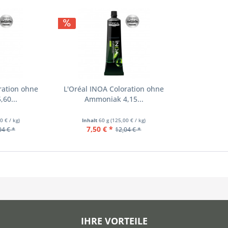
ration ohne
L'Oréal INOA Coloration ohne
60...
Ammoniak 4,15...
0 € / kg)
Inhalt
60 g
(125,00 € / kg)
7,50 € *
04 € *
12,04 € *
IHRE VORTEILE