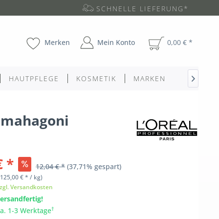
SCHNELLE LIEFERUNG*
Merken
Mein Konto
0,00 € *
HAUTPFLEGE
KOSMETIK
MARKEN

é mahagoni
€ *
12,04 € *
(37,71% gespart)
125,00 € * / kg)
zgl. Versandkosten
ersandfertig!
†
ca. 1-3 Werktage