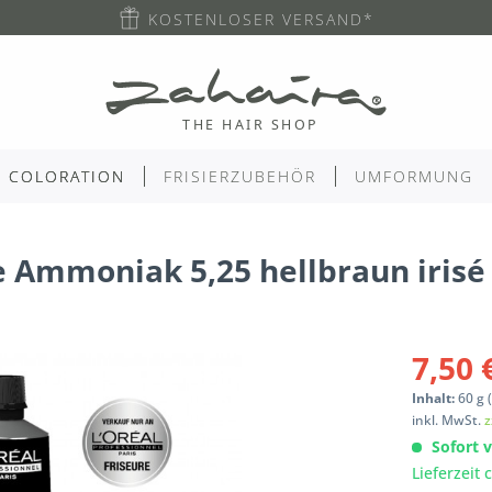
KOSTENLOSER VERSAND*
COLORATION
FRISIERZUBEHÖR
UMFORMUNG
e Ammoniak 5,25 hellbraun iris
7,50 
Inhalt:
60
g
(
inkl. MwSt.
z
Sofort v
Lieferzeit 