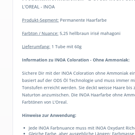
L'OREAL - INOA
Produkt-Segment:
Permanente Haarfarbe
Farbton / Nuance:
5,25 hellbraun irisé mahagoni
Lieferumfang:
1 Tube mit 60g
Information zu INOA Coloration - Ohne Ammoniak:
Sichere Dir mit der INOA Coloration ohne Ammoniak ei
basiert auf der ODS Öl Technologie und muss immer mit
Tonstufen erreicht werden. Sie deckt weisse Haare bis
Naturton anzumischen. Die INOA Haarfarbe ohne Ammonia
Farbtönen von L'Oreal.
Hinweise zur Anwendung:
Jede INOA Farbnuance muss mit INOA Oxydant Riche
Gleiche Farbe, aber ausgebliche Längen: Farbmasse 