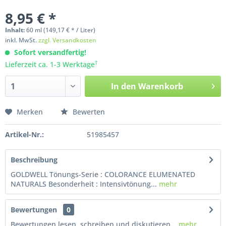
8,95 € *
Inhalt:
60
ml
(149,17 € * / Liter)
inkl. MwSt.
zzgl. Versandkosten
Sofort versandfertig!
†
Lieferzeit ca. 1-3 Werktage
In den
Warenkorb
Merken
Bewerten
Artikel-Nr.:
51985457
Beschreibung
GOLDWELL Tönungs-Serie : COLORANCE ELUMENATED
NATURALS Besonderheit : Intensivtönung...
mehr
Bewertungen
0
Bewertungen lesen, schreiben und diskutieren...
mehr