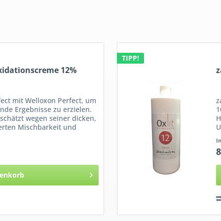
TIPP!
Oxidationscreme 12%
z
ect mit Welloxon Perfect, um
z
nde Ergebnisse zu erzielen.
1
schätzt wegen seiner dicken,
H
erten Mischbarkeit und
U
H
I
8
enkorb