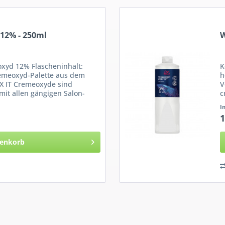
12% - 250ml
W
oxyd 12% Flascheninhalt:
K
remeoxyd-Palette aus dem
h
OX IT Cremeoxyde sind
V
 mit allen gängigen Salon-
c
s
I
1
enkorb