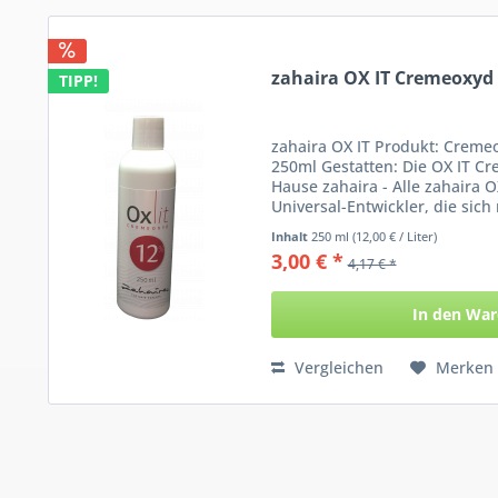
zahaira OX IT Cremeoxyd 
TIPP!
zahaira OX IT Produkt: Creme
250ml Gestatten: Die OX IT C
Hause zahaira - Alle zahaira 
Universal-Entwickler, die sich
Haarfarben...
Inhalt
250 ml
(12,00 € / Liter)
3,00 € *
4,17 € *
In den
War
Vergleichen
Merken