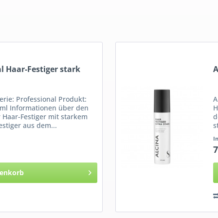
l Haar-Festiger stark
A
rie: Professional Produkt:
A
25ml Informationen über den
H
r Haar-Festiger mit starkem
d
estiger aus dem...
s
I
7
enkorb