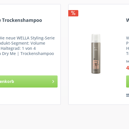
Me Trockenshampoo
W
Die neue WELLA Styling-Serie
W
rodukt-Segment: Volume
P
 Haltegrad: 1 von 4
H
a Dry Me | Trockenshampoo
T
I
4
enkorb