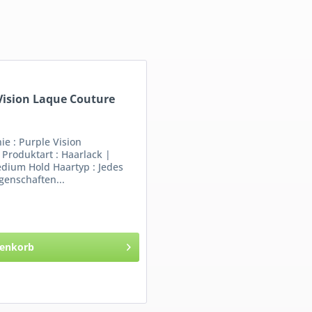
 Vision Laque Couture
nie : Purple Vision
Produktart : Haarlack |
edium Hold Haartyp : Jedes
genschaften...
enkorb