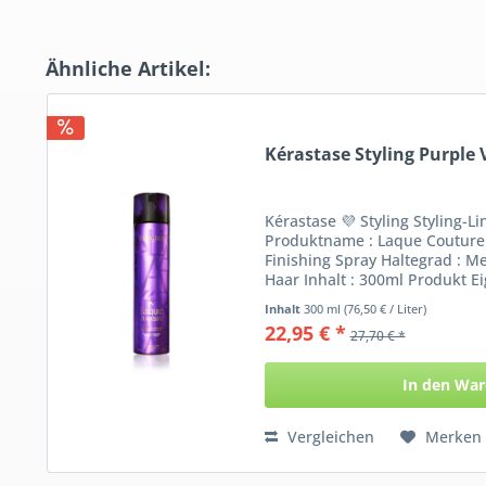
Ähnliche Artikel:
Kérastase Styling Purple
Kérastase 💜 Styling Styling-Li
Produktname : Laque Couture 
Finishing Spray Haltegrad : M
Haar Inhalt : 300ml Produkt Ei
Inhalt
300 ml
(76,50 € / Liter)
22,95 € *
27,70 € *
In den
War
Vergleichen
Merken