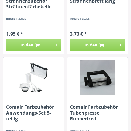
Strähnenzubehör
Strähnenbrett lang
Strähnenfärbekelle
kurz
Inhalt
1 Stück
Inhalt
1 Stück
1,95 € *
3,70 € *
In den
In den
Comair Farbzubehör
Comair Farbzubehör
Anwendungs-Set 5-
Tubenpresse
teilig...
Rubberized
Inhalt
1 Stück
Inhalt
1 Stück