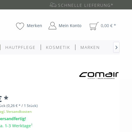
SCHNELLE LIEFERUNG*
Merken
Mein Konto
0,00 € *
HAUTPFLEGE
KOSMETIK
MARKEN

€ *
ück
(0,26 € * / 1 Stück)
zgl. Versandkosten
ersandfertig!
†
ca. 1-3 Werktage