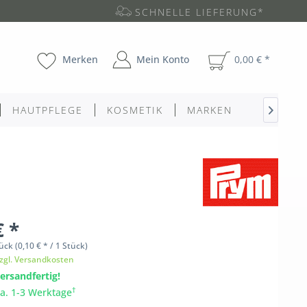
SCHNELLE LIEFERUNG*
Merken
Mein Konto
0,00 € *
HAUTPFLEGE
KOSMETIK
MARKEN

€ *
ück
(0,10 € * / 1 Stück)
zgl. Versandkosten
ersandfertig!
†
ca. 1-3 Werktage