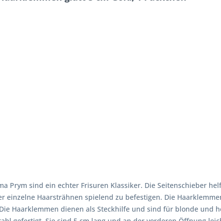
Prym sind ein echter Frisuren Klassiker. Die Seitenschieber helfen
der einzelne Haarsträhnen spielend zu befestigen. Die Haarklemmen
 Die Haarklemmen dienen als Steckhilfe und sind für blonde und h
hl gefertigt. Sie sind 5 cm lang und an der vorderen Öffnung lei