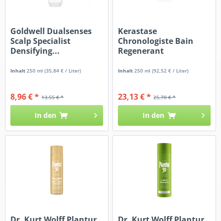
Goldwell Dualsenses
Kerastase
Scalp Specialist
Chronologiste Bain
Densifying...
Regenerant
Inhalt
250 ml
(35,84 € / Liter)
Inhalt
250 ml
(92,52 € / Liter)
8,96 € *
23,13 € *
13,55 € *
25,70 € *
In den
In den
Dr. Kurt Wolff Plantur
Dr. Kurt Wolff Plantur