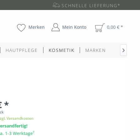
SCHNELLE LIEFERUNG*
Merken
Mein Konto
0,00 € *
HAUTPFLEGE
KOSMETIK
MARKEN

€ *
ck
zgl. Versandkosten
ersandfertig!
†
ca. 1-3 Werktage