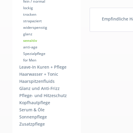
fein / normal
lockig
trocken
Empfindliche H
strapaziert
widerspenstig
glanz
sensitiv
anti-age
Spezialpflege
for Men
Leave-In Kuren + Pflege
Haarwasser + Tonic
Haarspitzenfluids
Glanz und Anti-Frizz
Pflege- und Hitzeschutz
Kopfhautpflege
Serum & Öle
Sonnenpflege
Zusatzpflege