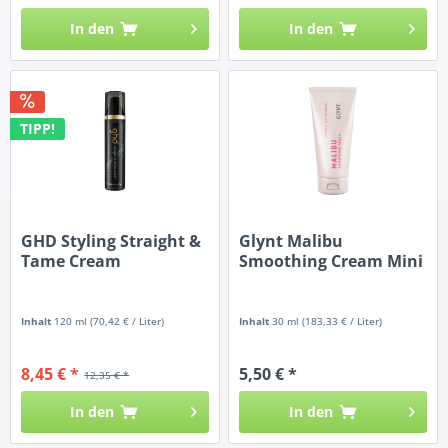
In den
In den
TIPP!
GHD Styling Straight &
Glynt Malibu
Tame Cream
Smoothing Cream Mini
Inhalt
120 ml
(70,42 € / Liter)
Inhalt
30 ml
(183,33 € / Liter)
8,45 € *
5,50 € *
12,35 € *
In den
In den