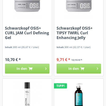
Schwarzkopf OSiS+
Schwarzkopf OSiS+
CURL JAM Curl Defining
TIPSY TWIRL Curl
Gel
Enhancing Jelly
Inhalt
300 ml
(35,67 € / Liter)
Inhalt
300 ml
(32,37 € / Liter)
10,70 € *
9,71 € *
12,16 € *
In den
In den
TIPP!