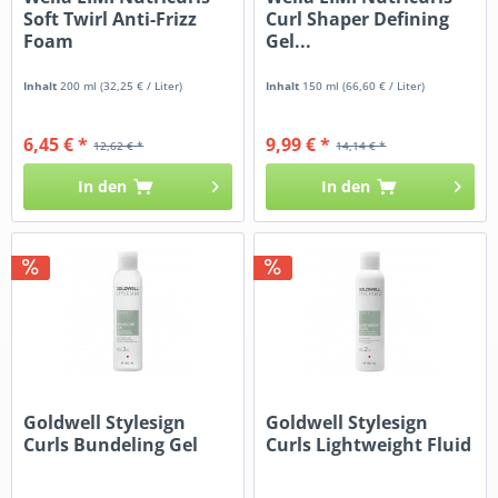
Soft Twirl Anti-Frizz
Curl Shaper Defining
Foam
Gel...
Inhalt
200 ml
(32,25 € / Liter)
Inhalt
150 ml
(66,60 € / Liter)
6,45 € *
9,99 € *
12,62 € *
14,14 € *
In den
In den
Goldwell Stylesign
Goldwell Stylesign
Curls Bundeling Gel
Curls Lightweight Fluid