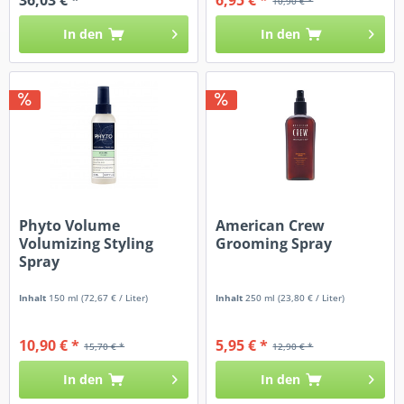
10,90 € *
In den
In den
Phyto Volume
American Crew
Volumizing Styling
Grooming Spray
Spray
Inhalt
150 ml
(72,67 € / Liter)
Inhalt
250 ml
(23,80 € / Liter)
10,90 € *
5,95 € *
15,70 € *
12,90 € *
In den
In den