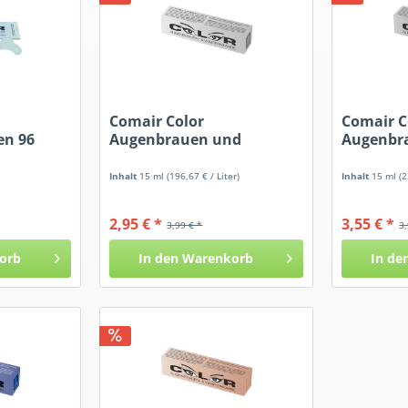
Comair Color
Comair C
en 96
Augenbrauen und
Augenbr
Wimpernfarbe Graphit
Wimpernf
Inhalt
15 ml
(196,67 € / Liter)
Inhalt
15 ml
(2
2,95 € *
3,55 € *
3,99 € *
3
orb
In den
Warenkorb
In de