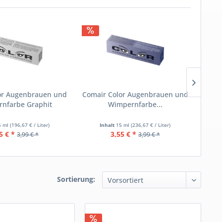
or Augenbrauen und
Comair Color Augenbrauen und
Coma
nfarbe Graphit
Wimpernfarbe...
5 ml
(196,67 € / Liter)
Inhalt
15 ml
(236,67 € / Liter)
5 € *
3,55 € *
3,99 € *
3,99 € *
Sortierung: