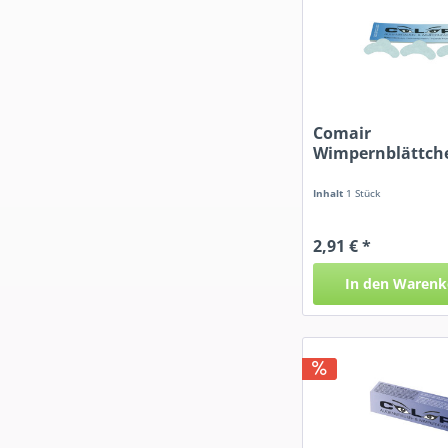
Comair
Wimpernblättch
Stck. im Heft
Inhalt
1 Stück
2,91 € *
In den
Warenk