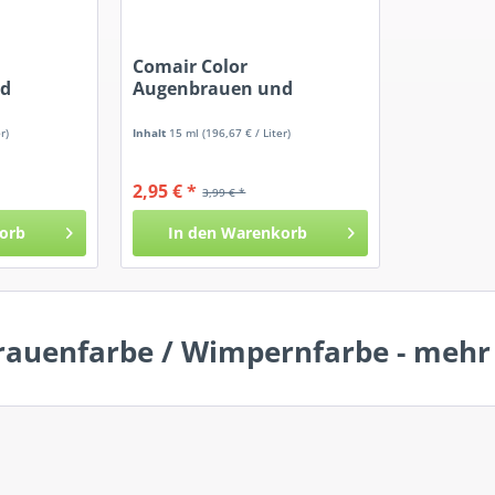
Comair Color
nd
Augenbrauen und
lau
Wimpernfarbe...
r)
Inhalt
15 ml
(196,67 € / Liter)
2,95 € *
3,99 € *
orb
In den
Warenkorb
auenfarbe / Wimpernfarbe - mehr