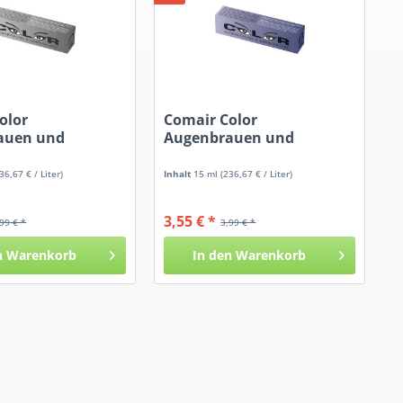
olor
Comair Color
auen und
Augenbrauen und
arbe...
Wimpernfarbe...
36,67 € / Liter)
Inhalt
15 ml
(236,67 € / Liter)
3,55 € *
,99 € *
3,99 € *
n
Warenkorb
In den
Warenkorb