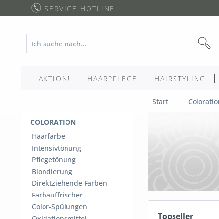
SERVICE HOTLINE
AKTION!
HAARPFLEGE
HAIRSTYLING
Start
Coloratio
COLORATION
Haarfarbe
Intensivtönung
Pflegetönung
Blondierung
Direktziehende Farben
Farbauffrischer
Color-Spülungen
Topseller
Oxidationsmittel