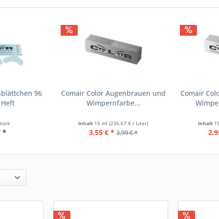
blättchen 96
Comair Color Augenbrauen und
Comair Col
 Heft
Wimpernfarbe...
Wimper
Stück
Inhalt
15 ml
(236,67 € / Liter)
Inhalt
1
€ *
3,55 € *
2,9
3,99 € *