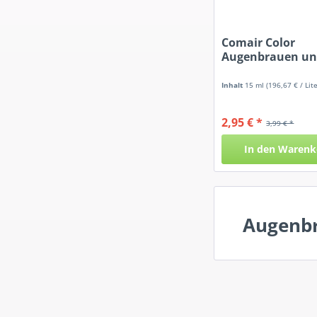
Comair Color
Augenbrauen u
Wimpernfarbe B
Inhalt
15 ml
(196,67 € / Lite
2,95 € *
3,99 € *
In den
Warenk
Augenbr