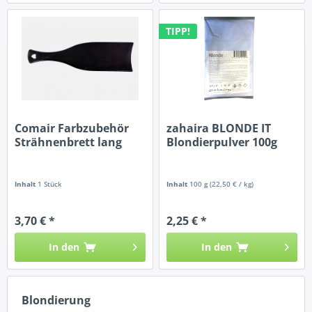
TIPP!
Comair Farbzubehör
zahaira BLONDE IT
Strähnenbrett lang
Blondierpulver 100g
Inhalt
1 Stück
Inhalt
100 g
(22,50 € / kg)
3,70 € *
2,25 € *
In den
In den
Blondierung