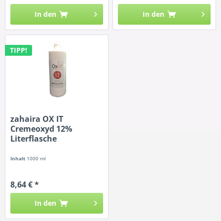
In den
In den
TIPP!
zahaira OX IT
Cremeoxyd 12%
Literflasche
Inhalt
1000 ml
8,64 € *
In den