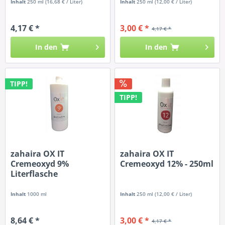
Inhalt
250 ml
(16,68 € / Liter)
Inhalt
250 ml
(12,00 € / Liter)
4,17 € *
3,00 € *
4,17 € *
In den
In den
TIPP!
TIPP!
zahaira OX IT
zahaira OX IT
Cremeoxyd 9%
Cremeoxyd 12% - 250ml
Literflasche
Inhalt
1000 ml
Inhalt
250 ml
(12,00 € / Liter)
8,64 € *
3,00 € *
4,17 € *