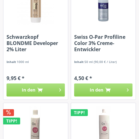
Schwarzkopf
Swiss O-Par Profiline
BLONDME Developer
Color 3% Creme-
2% Liter
Entwickler
Inhalt
1000 ml
Inhalt
50 ml
(90,00 € / Liter)
9,95 € *
4,50 € *
In den
In den
TIPP!
TIPP!