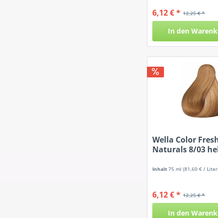
6,12 € *
12,25 € *
In den
Warenk
Wella Color Fres
Naturals 8/03 hel
Inhalt
75 ml
(81,60 € / Liter
6,12 € *
12,25 € *
In den
Warenk