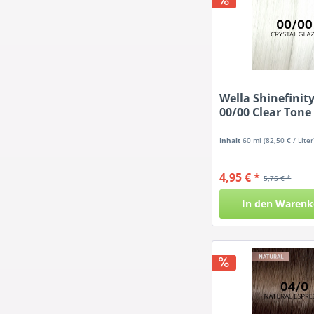
Wella Shinefinit
00/00 Clear Tone
Inhalt
60 ml
(82,50 € / Liter
4,95 € *
5,75 € *
In den
Warenk