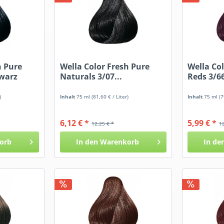
h Pure
Wella Color Fresh Pure
Wella Co
hwarz
Naturals 3/07...
Reds 3/6
)
Inhalt
75 ml
(81,60 € / Liter)
Inhalt
75 ml
(7
6,12 € *
5,99 € *
12,25 € *
1
orb
In den
Warenkorb
In de