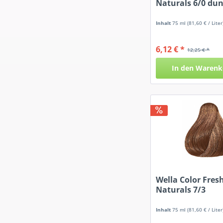
Naturals 6/0 du
Inhalt
75 ml
(81,60 € / Liter
6,12 € *
12,25 € *
In den
Warenk
Wella Color Fres
Naturals 7/3
mittelblond...
Inhalt
75 ml
(81,60 € / Liter