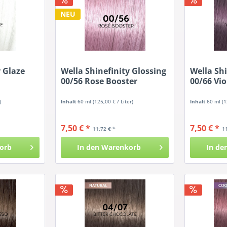
NEU
y Glaze
Wella Shinefinity Glossing
Wella Shi
00/56 Rose Booster
00/66 Vio
)
Inhalt
60 ml
(125,00 € / Liter)
Inhalt
60 ml
(1
7,50 € *
7,50 € *
11,72 € *
1
orb
In den
Warenkorb
In de