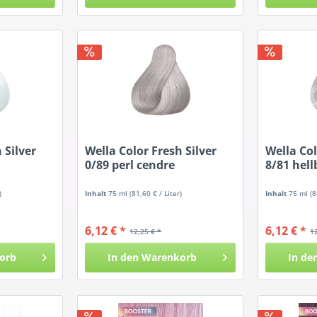
 Silver
Wella Color Fresh Silver
Wella Col
0/89 perl cendre
8/81 hell
)
Inhalt
75 ml
(81,60 € / Liter)
Inhalt
75 ml
(8
6,12 € *
6,12 € *
12,25 € *
1
orb
In den
Warenkorb
In de