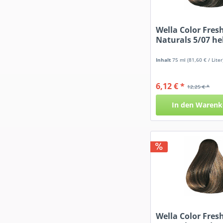
Wella Color Fres
Naturals 5/07 he
Inhalt
75 ml
(81,60 € / Liter
6,12 € *
12,25 € *
In den
Warenk
Wella Color Fres