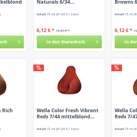
nkelblond
Naturals 6/34...
Browns 6
)
Inhalt
75 ml
(81,60 € / Liter)
Inhalt
75 ml
(8
6,12 € *
6,12 € *
12,25 € *
1
orb
In den
Warenkorb
In de
h Rich
Wella Color Fresh Vibrant
Wella Co
Reds 7/44 mittelblond...
Reds 7/47
)
Inhalt
75 ml
(81,60 € / Liter)
Inhalt
75 ml
(8