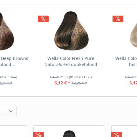
h Deep Browns
Wella Color Fresh Pure
Wella Colo
blond...
Naturals 6/0 dunkelblond
hell
60 € / Liter)
Inhalt
75 ml
(81,60 € / Liter)
Inhalt
7
6,12 € *
6,1
2,25 € *
12,25 € *