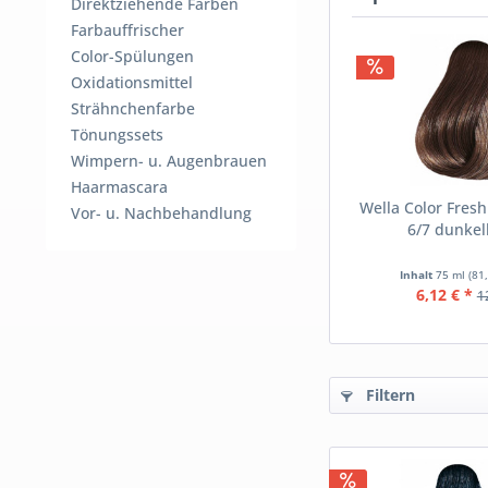
Direktziehende Farben
Farbauffrischer
Color-Spülungen
Oxidationsmittel
Strähnchenfarbe
Tönungssets
Wimpern- u. Augenbrauen
Haarmascara
Wella Color Fres
Vor- u. Nachbehandlung
6/7 dunkel
Inhalt
75 ml
(81,
6,12 € *
1
Filtern