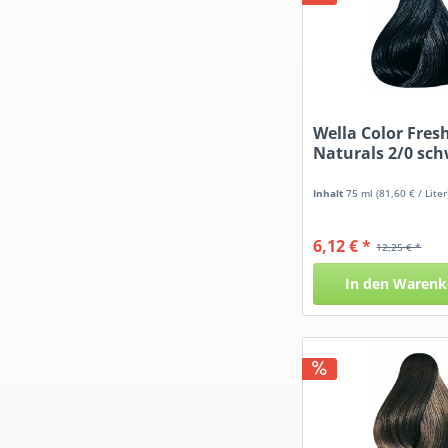
Wella Color Fres
Naturals 2/0 sc
Inhalt
75 ml
(81,60 € / Liter
6,12 € *
12,25 € *
In den
Warenk