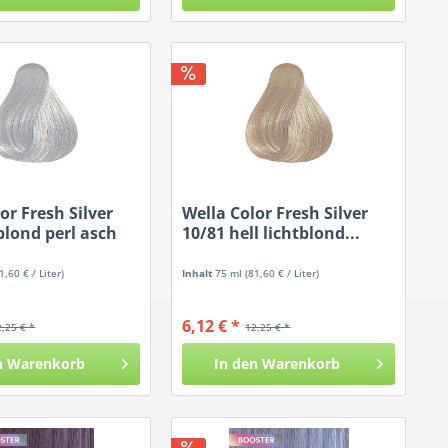
or Fresh Silver
Wella Color Fresh Silver
blond perl asch
10/81 hell lichtblond...
1,60 € / Liter)
Inhalt
75 ml
(81,60 € / Liter)
6,12 € *
2,25 € *
12,25 € *
n
Warenkorb
In den
Warenkorb