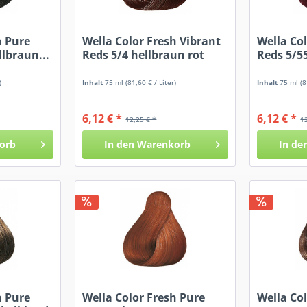
h Pure
Wella Color Fresh Vibrant
Wella Co
llbraun...
Reds 5/4 hellbraun rot
Reds 5/55
)
Inhalt
75 ml
(81,60 € / Liter)
Inhalt
75 ml
(8
6,12 € *
6,12 € *
12,25 € *
1
orb
In den
Warenkorb
In de
h Pure
Wella Color Fresh Pure
Wella Co