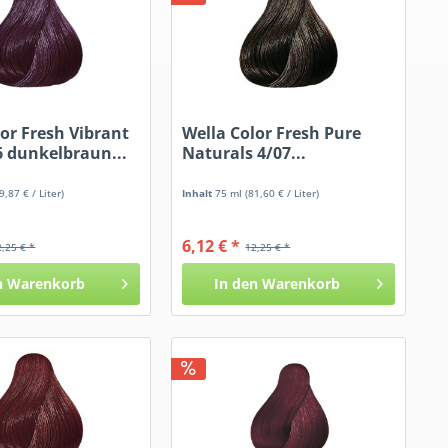
lor Fresh Vibrant
Wella Color Fresh Pure
6 dunkelbraun...
Naturals 4/07...
9,87 € / Liter)
Inhalt
75 ml
(81,60 € / Liter)
6,12 € *
2,25 € *
12,25 € *
n
Warenkorb
In den
Warenkorb