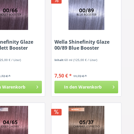
nefinity Glaze
Wella Shinefinity Glaze
lett Booster
00/89 Blue Booster
25,00 € / Liter)
Inhalt
60 ml
(125,00 € / Liter)
7,50 € *
1,72 € *
11,72 € *
n
Warenkorb
In den
Warenkorb