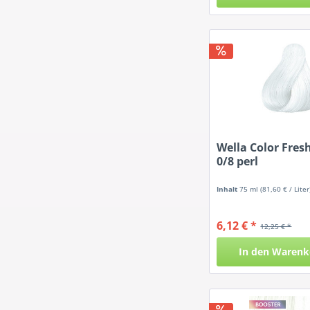
Wella Color Fresh
0/8 perl
Inhalt
75 ml
(81,60 € / Liter
6,12 € *
12,25 € *
In den
Warenk