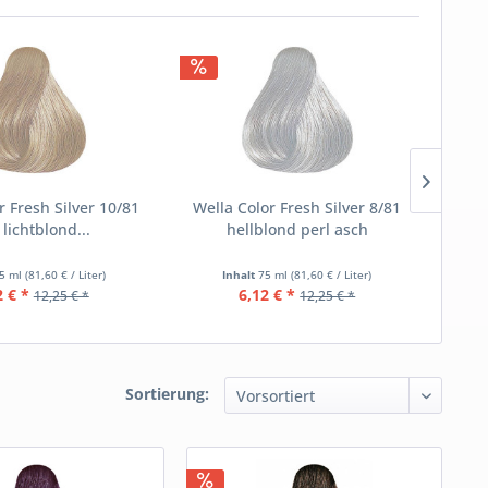
r Fresh Silver 10/81
Wella Color Fresh Silver 8/81
Gold
 lichtblond...
hellblond perl asch
5 ml
(81,60 € / Liter)
Inhalt
75 ml
(81,60 € / Liter)
I
2 € *
6,12 € *
12,25 € *
12,25 € *
Sortierung: