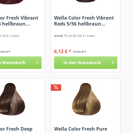
lor Fresh Vibrant
Wella Color Fresh Vibrant
 hellbraun...
Reds 5/56 hellbraun...
1,60 € / Liter)
Inhalt
75 ml
(81,60 € / Liter)
6,12 € *
2,25 € *
12,25 € *
n
Warenkorb
In den
Warenkorb
lor Fresh Deep
Wella Color Fresh Pure