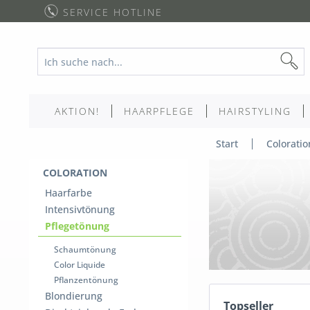
SERVICE HOTLINE
AKTION!
HAARPFLEGE
HAIRSTYLING
Start
Coloratio
COLORATION
Haarfarbe
Intensivtönung
Pflegetönung
Schaumtönung
Color Liquide
Pflanzentönung
Blondierung
Topseller