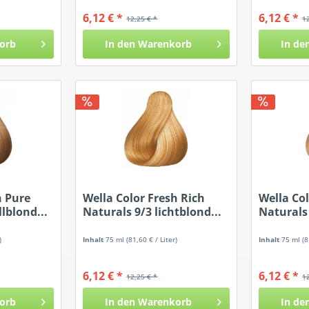
6,12 € *
6,12 € *
12,25 € *
1
orb
In den
Warenkorb
In de
h Pure
Wella Color Fresh Rich
Wella Col
lblond...
Naturals 9/3 lichtblond...
Naturals 
)
Inhalt
75 ml
(81,60 € / Liter)
Inhalt
75 ml
(8
6,12 € *
6,12 € *
12,25 € *
1
orb
In den
Warenkorb
In de