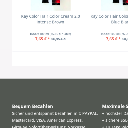
Kay Color Hair Color Cream 2.0
Kay Color Hair Col
Intense Brown
Blue Bla
Inhalt
100 ml
(76,50 € / Liter)
Inhalt
100 ml
(76,5
7,65 € *
7,65 € *
10,95 € *
10,
Bequem Bezahlen
Maximale S
Sicher und entspannt bezahlen mit: PAYPAL,
+ höchster D
Mastercard, VISA, American Express,
+ sichere SS
GiroPay, Sofortüberweisung, Vorkasse
+ 14 Tage Wi