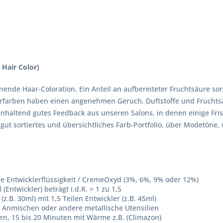
Hair Color)
ende Haar-Coloration. Ein Anteil an aufbereiteter Fruchtsäure sor
Haarfarben haben einen angenehmen Geruch, Duftstoffe und Fruchtsä
n anhaltend gutes Feedback aus unseren Salons, in denen einige F
n gut sortiertes und übersichtliches Farb-Portfolio, über Modetön
ne Entwicklerflüssigkeit / CremeOxyd (3%, 6%, 9% oder 12%)
ntwickler) beträgt i.d.R. = 1 zu 1,5
z.B. 30ml) mit 1,5 Teilen Entwickler (z.B. 45ml)
 Anmischen oder andere metallische Utensilien
en, 15 bis 20 Minuten mit Wärme z.B. (Climazon)