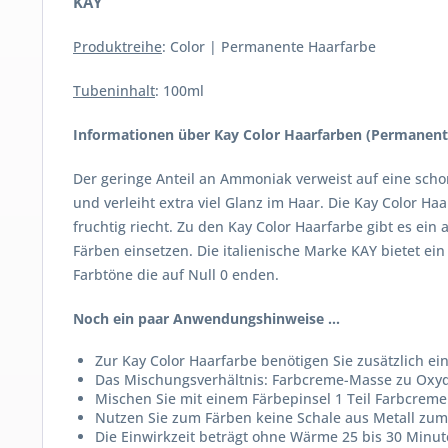
KAY
Produktreihe
: Color | Permanente Haarfarbe
Tubeninhalt
: 100ml
Informationen über Kay Color Haarfarben (Permanent 
Der geringe Anteil an Ammoniak verweist auf eine schon
und verleiht extra viel Glanz im Haar. Die Kay Color 
fruchtig riecht. Zu den Kay Color Haarfarbe gibt es ei
Färben einsetzen. Die italienische Marke KAY bietet ei
Farbtöne die auf Null 0 enden.
Noch ein paar Anwendungshinweise ...
Zur Kay Color Haarfarbe benötigen Sie zusätzlich ei
Das Mischungsverhältnis: Farbcreme-Masse zu Oxyd (E
Mischen Sie mit einem Färbepinsel 1 Teil Farbcreme (
Nutzen Sie zum Färben keine Schale aus Metall zum
Die Einwirkzeit beträgt ohne Wärme 25 bis 30 Minut