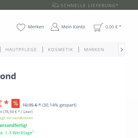
SCHNELLE LIEFERUNG*
Merken
Mein Konto
0,00 € *
HAUTPFLEGE
KOSMETIK
MARKEN

lond
€ *
10,95 € *
(30,14% gespart)
ml
(76,50 € * / Liter)
zgl. Versandkosten
ersandfertig!
†
ca. 1-3 Werktage