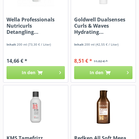
Wella Professionals
Goldwell Dualsenses
Nutricurls
Curls & Waves
Detangling...
Hydrating...
Inhalt
200 ml
(73,30 € / Liter)
Inhalt
200 ml
(42,55 € / Liter)
14,66 € *
8,51 € *
11,82 € *
In den
In den
KMS Tamefrizz
Redken All Soft Mega