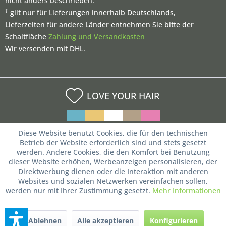
nicht anders beschrieben.
†
gilt nur für Lieferungen innerhalb Deutschlands,
Lieferzeiten für andere Länder entnehmen Sie bitte der
Schaltfläche
Zahlung und Versandkosten
Wir versenden mit DHL.
LOVE YOUR HAIR
Diese Website benutzt Cookies, die für den technischen
Betrieb der Website erforderlich sind und stets gesetzt
werden. Andere Cookies, die den Komfort bei Benutzung
dieser Website erhöhen, Werbeanzeigen personalisieren, der
Direktwerbung dienen oder die Interaktion mit anderen
Websites und sozialen Netzwerken vereinfachen sollen,
werden nur mit Ihrer Zustimmung gesetzt.
Mehr Informationen
Ablehnen
Alle akzeptieren
Konfigurieren