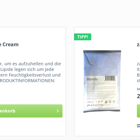
TIPP!
e Cream
z
r, um es aufzuhellen und die
z
Lipide legen sich um jede
I
ern Feuchtigkeitsverlust und
B
. PRODUKTINFORMATIONEN:
s
I
2
enkorb