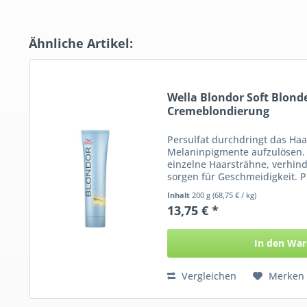
Ähnliche Artikel:
Wella Blondor Soft Blond
Cremeblondierung
Persulfat durchdringt das Haa
Melaninpigmente aufzulösen. 
einzelne Haarsträhne, verhind
sorgen für Geschmeidigkeit
Für ein Plus an...
Inhalt
200 g
(68,75 € / kg)
13,75 € *
In den
War
Vergleichen
Merken