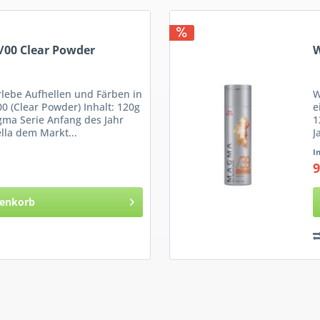
/00 Clear Powder
W
lebe Aufhellen und Färben in
W
00 (Clear Powder) Inhalt: 120g
e
gma Serie Anfang des Jahr
1
lla dem Markt...
J
I
9
enkorb