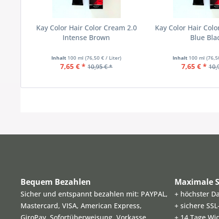
Kay Color Hair Color Cream 2.0
Kay Color Hair Col
Intense Brown
Blue Bla
Inhalt
100 ml
(76,50 € / Liter)
Inhalt
100 ml
(76,5
7,65 € *
7,65 € *
10,95 € *
10,
Bequem Bezahlen
Maximale S
Sicher und entspannt bezahlen mit: PAYPAL,
+ höchster D
Mastercard, VISA, American Express,
+ sichere SS
GiroPay, Sofortüberweisung, Vorkasse
+ 14 Tage Wi