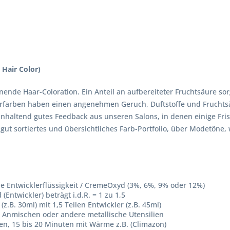
Hair Color)
ende Haar-Coloration. Ein Anteil an aufbereiteter Fruchtsäure sor
Haarfarben haben einen angenehmen Geruch, Duftstoffe und Fruchtsä
n anhaltend gutes Feedback aus unseren Salons, in denen einige F
n gut sortiertes und übersichtliches Farb-Portfolio, über Modetön
ne Entwicklerflüssigkeit / CremeOxyd (3%, 6%, 9% oder 12%)
ntwickler) beträgt i.d.R. = 1 zu 1,5
z.B. 30ml) mit 1,5 Teilen Entwickler (z.B. 45ml)
 Anmischen oder andere metallische Utensilien
en, 15 bis 20 Minuten mit Wärme z.B. (Climazon)