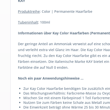
KAY
Produktreihe
: Color | Permanente Haarfarbe
Tubeninhalt
: 100ml
Informationen über Kay Color Haarfarben (Permanent 
Der geringe Anteil an Ammoniak verweist auf eine schon
und verleiht extra viel Glanz im Haar. Die Kay Color 
fruchtig riecht. Zu den Kay Color Haarfarbe gibt es ei
Färben einsetzen. Die italienische Marke KAY bietet ei
Farbtöne die auf Null 0 enden.
Noch ein paar Anwendungshinweise ...
Zur Kay Color Haarfarbe benötigen Sie zusätzlich ei
Das Mischungsverhältnis: Farbcreme-Masse zu Oxyd (E
Mischen Sie mit einem Färbepinsel 1 Teil Farbcreme (
Nutzen Sie zum Färben keine Schale aus Metall zum
Die Einwirkzeit beträgt ohne Wärme 25 bis 30 Minut