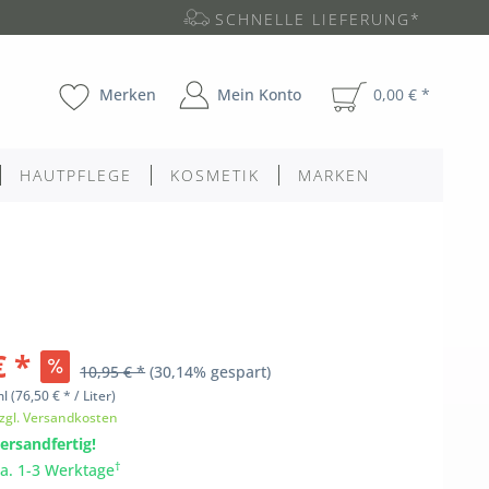
SCHNELLE LIEFERUNG*
Merken
Mein Konto
0,00 € *
HAUTPFLEGE
KOSMETIK
MARKEN
€ *
10,95 € *
(30,14% gespart)
ml
(76,50 € * / Liter)
zgl. Versandkosten
ersandfertig!
†
ca. 1-3 Werktage