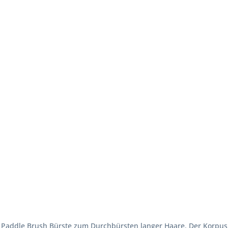
 Paddle Brush Bürste zum Durchbürsten langer Haare. Der Korpus b