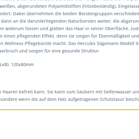
eißen, abgerundeten Polyamidstiften (hitzebeständig). Eingelass
dert. Dabei übernehmen die beiden Borstengruppen verschiedene 
 es dann an die darunterliegenden Naturborsten weiter, die abgeru
en widerum fassen und glätten das Haar in seiner Oberfläche, zud
 einen pflegenden Effekt, denn sie sorgen für Ebenmäßigkeit un
n Wellness-Pflegebürste macht. Das Hercules Sägemann Modell 924
Haarbruch und sorgen für eine gesunde Struktur.
(LxB): 120x80mm
en Haaren befreit kann. Sie kann zum Säubern mit Seifenwasser u
sondere wenn die auf dem Holz aufgetragenen Schutzlasur beschädig