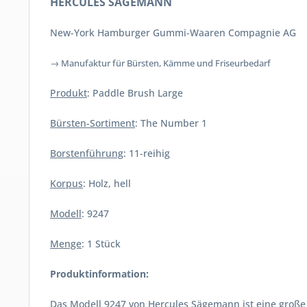
HERCULES SÄGEMANN
New-York Hamburger Gummi-Waaren Compagnie AG
→ Manufaktur für Bürsten, Kämme und Friseurbedarf
Produkt
: Paddle Brush Large
Bürsten-Sortiment
: The Number 1
Borstenführung
: 11-reihig
Korpus
: Holz, hell
Modell
: 9247
Menge
: 1 Stück
Produktinformation:
Das Modell 9247 von Hercules Sägemann ist eine große