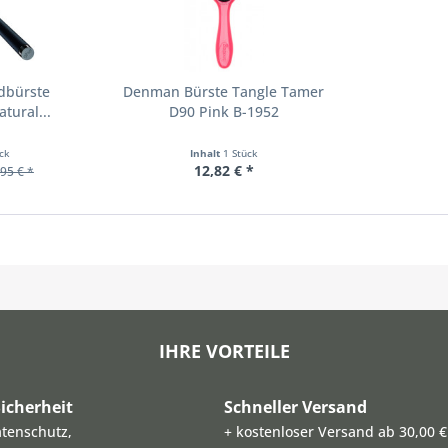
dbürste
Denman Bürste Tangle Tamer
tural...
D90 Pink B-1952
ück
Inhalt
1 Stück
12,82 € *
95 € *
IHRE VORTEILE
icherheit
Schneller Versand
atenschutz,
+ kostenloser Versand ab 30,00 €