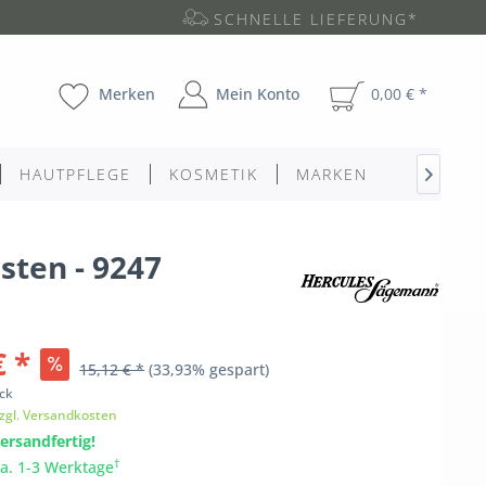
SCHNELLE LIEFERUNG*
Merken
Mein Konto
0,00 € *
HAUTPFLEGE
KOSMETIK
MARKEN

sten - 9247
€ *
15,12 € *
(33,93% gespart)
ck
zgl. Versandkosten
ersandfertig!
†
ca. 1-3 Werktage