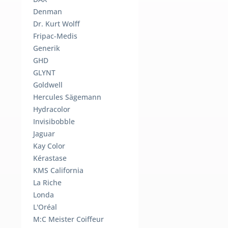
Denman
Dr. Kurt Wolff
Fripac-Medis
Generik
GHD
GLYNT
Goldwell
Hercules Sägemann
Hydracolor
Invisibobble
Jaguar
Kay Color
Kérastase
KMS California
La Riche
Londa
L'Oréal
M:C Meister Coiffeur