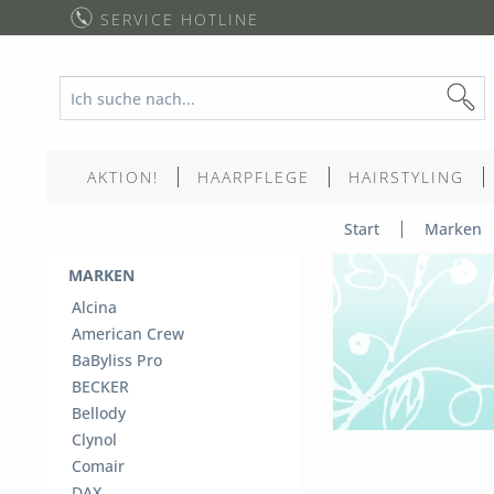
SERVICE HOTLINE
AKTION!
HAARPFLEGE
HAIRSTYLING
Start
Marken
MARKEN
Alcina
American Crew
BaByliss Pro
BECKER
Bellody
Clynol
Comair
DAX