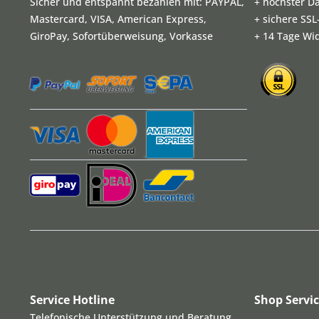
Sicher und entspannt bezahlen mit: PAYPAL,
+ höchster D
Mastercard, VISA, American Express,
+ sichere SS
GiroPay, Sofortüberweisung, Vorkasse
+ 14 Tage Wi
Service Hotline
Shop Servi
Telefonische Unterstützung und Beratung