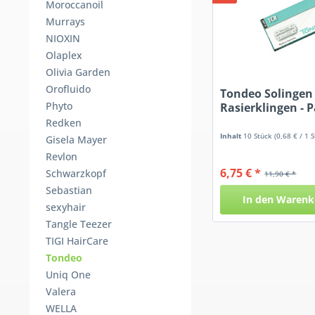
Moroccanoil
Murrays
NIOXIN
Olaplex
Olivia Garden
Orofluido
Tondeo Solingen
Phyto
Rasierklingen - 
Redken
Inhalt
10 Stück
(0,68 € / 1 
Gisela Mayer
Revlon
6,75 € *
Schwarzkopf
11,90 € *
Sebastian
In den
Warenk
sexyhair
Tangle Teezer
TIGI HairCare
Tondeo
Uniq One
Valera
WELLA