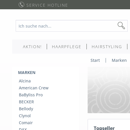
SERVICE HOTLINE
AKTION!
HAARPFLEGE
HAIRSTYLING
Start
Marken
MARKEN
Alcina
American Crew
BaByliss Pro
BECKER
Bellody
Clynol
Comair
Topseller
DAX