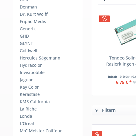
Denman
Dr. Kurt Wolff
Fripac-Medis
Generik
GHD
GLYNT
Goldwell
Hercules Sägemann
Tondeo Soli
Rasierklingen
Hydracolor
Invisibobble
Inhalt
10 Stück
(0,
Jaguar
6,75 € *
1
Kay Color
Kérastase
KMS California
La Riche
Filtern
Londa
L'Oréal
M:C Meister Coiffeur