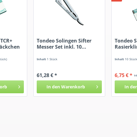
 TCR+
Tondeo Solingen Sifter
Tondeo S
Päckchen
Messer Set inkl. 10...
Rasierkl
Stück)
Inhalt
1 Stück
Inhalt
10 Stüc
61,28 € *
6,75 € *
1
orb
In den
Warenkorb
In de