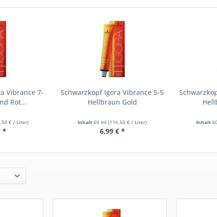
a Vibrance 7-
Schwarzkopf Igora Vibrance 5-5
Schwarzkopf
nd Rot...
Hellbraun Gold
Hell
,50 € / Liter)
Inhalt
60 ml
(116,50 € / Liter)
Inhalt
6
€ *
6,99 € *