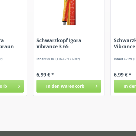
ra
Schwarzkopf Igora
Schwarzk
lbraun
Vibrance 3-65
Vibrance
Dunkelbraun...
Kupfer
r)
Inhalt
60 ml
(116,50 € / Liter)
Inhalt
60 ml
(1
6,99 € *
6,99 € *
orb
In den
Warenkorb
In de